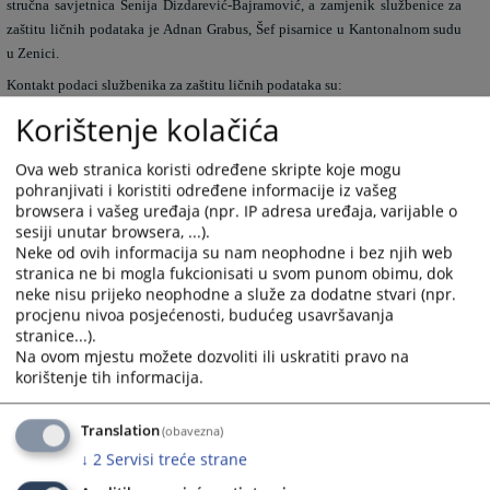
stručna savjetnica Senija Dizdarević-Bajramović, a zamjenik službenice za
zaštitu ličnih podataka je Adnan Grabus, Šef pisarnice u Kantonalnom sudu
u Zenici.
Kontakt podaci službenika za zaštitu ličnih podataka su:
tel.: +387 32 246-210, lokal 114 i 139
Korištenje kolačića
e-pošta:
senija.dizdarevic@pravosudje.ba
e-pošta: adnan grabus@pravosudje.ba
Ova web stranica koristi određene skripte koje mogu
pohranjivati i koristiti određene informacije iz vašeg
browsera i vašeg uređaja (npr. IP adresa uređaja, varijable o
sesiji unutar browsera, ...).
1129
PREGLEDA
Neke od ovih informacija su nam neophodne i bez njih web
stranica ne bi mogla fukcionisati u svom punom obimu, dok
neke nisu prijeko neophodne a služe za dodatne stvari (npr.
procjenu nivoa posjećenosti, budućeg usavršavanja
stranice...).
Na ovom mjestu možete dozvoliti ili uskratiti pravo na
korištenje tih informacija.
Prateći dokumenti
Translation
Odluka o imenovanju službenice za zaštitu ličnih
(obavezna)
podataka i zamjenika službenice
↓
2
Servisi treće strane