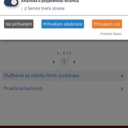
Analitika o posjećenosti stranica
↓
2
Servisi treće strane
Ne prihvatam
Prihvatam odabrane
Prihvatam sve
Pokreće Klaro!
1 - 1 / 1
1
Službenik za zaštitu ličnih podataka
Pravila privatnosti