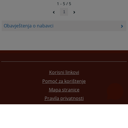
1 - 5 / 5
1
Obavještenja o nabavci
Korisni linkovi
Pomoć za korištenje
Mapa stranice
Pravila privatnosti