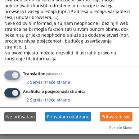
pohranjivati i koristiti određene informacije iz vašeg
calendar
calendar
browsera i vašeg uređaja (npr. IP adresa uređaja, varijable o
Obavještenje o dodjeli ugovora
and
and
sesiji unutar browsera, ...).
16.06.2025.
select
select
Neke od ovih informacija su nam neophodne i bez njih web
a
a
stranica ne bi mogla fukcionisati u svom punom obimu, dok
Obavijest o rezultatu postupka
date.
date.
neke nisu prijeko neophodne a služe za dodatne stvari (npr.
19.05.2025.
Press
Press
procjenu nivoa posjećenosti, budućeg usavršavanja
the
the
stranice...).
Na ovom mjestu možete dozvoliti ili uskratiti pravo na
Obavještenje o nabavci
question
question
korištenje tih informacija.
19.05.2025.
mark
mark
key
key
to
to
Translation
(obavezna)
get
get
↓
2
Servisi treće strane
the
the
Analitika o posjećenosti stranica
keyboard
keyboard
↓
2
Servisi treće strane
shortcuts
shortcuts
for
for
changing
changing
Ne prihvatam
Prihvatam odabrane
Prihvatam sve
dates.
dates.
Pokreće Klaro!