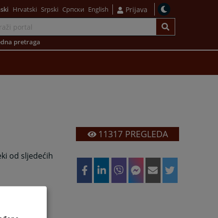
ski
Hrvatski
Srpski
Српски
English
Prijava
dna pretraga
11317
PREGLEDA
ki od sljedećih