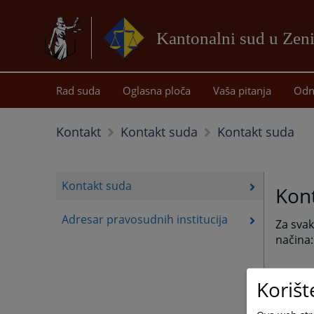
Kantonalni sud u Zeni
Rad suda
Oglasna ploča
Vaša pitanja
Odn
Kontakt suda
Kontakt
Kontakt suda
Kontakt suda
Kont
Adresar pravosudnih institucija
Za svak
načina:
KANTO
Korišt
Masary
72000 