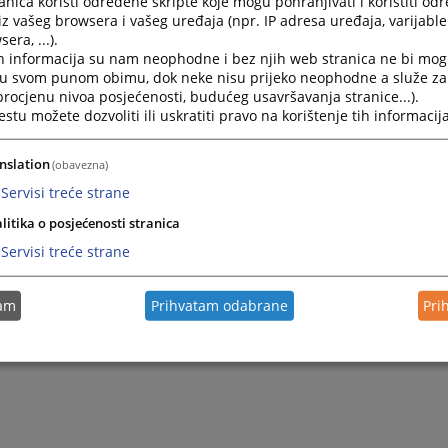
nica koristi određene skripte koje mogu pohranjivati i koristiti od
iz vašeg browsera i vašeg uređaja (npr. IP adresa uređaja, varijable 
era, ...).
 telefoni
h informacija su nam neophodne i bez njih web stranica ne bi mog
i u svom punom obimu, dok neke nisu prijeko neophodne a služe z
jednik suda: 032/ 24 15 85
 procjenu nivoa posjećenosti, budućeg usavršavanja stranice...).
tu možete dozvoliti ili uskratiti pravo na korištenje tih informacija
ala suda: 032/ 24 62 10
2/ 24 64 51
nslation
(obavezna)
2/ 24 68 84
Servisi treće strane
litika o posjećenosti stranica
: 032/ 24 23 05
Servisi treće strane
:
ksud-zenica@pravosudje.ba
kantsudze@bih.net.ba
tam
Prihvatam odabrane
Pri
ook:
www.facebook.com