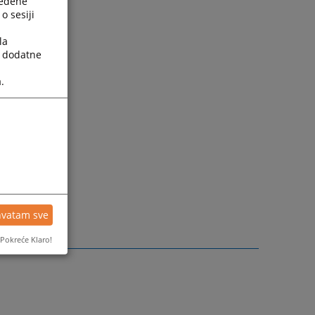
ređene
o sesiji
la
a dodatne
.
hvatam sve
Pokreće Klaro!