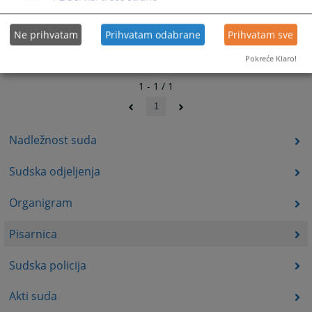
Ne prihvatam
Prihvatam odabrane
Prihvatam sve
Pokreće Klaro!
1 - 1 / 1
1
Nadležnost suda
Sudska odjeljenja
Organigram
Pisarnica
Sudska policija
Akti suda