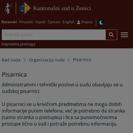
Kantonalni sud u Zenici
Bosanski
Hrvatski
Srpski
Српски
English
Prijava
Napredna pretraga
Pisarnica
Rad suda
Organizacija suda
Pisarnica
Administrativni i tehnički poslovi u sudu obavljaju se u
sudskoj pisarnici.
U pisarnici se u krivičnim predmetima ne mogu dobiti
informacije putem telefona, već je potrebno da stranka
(samo stranka u postupku) i lica sa punomoćnicima
pristupe lično u sud i potraže potrebnu informaciju.