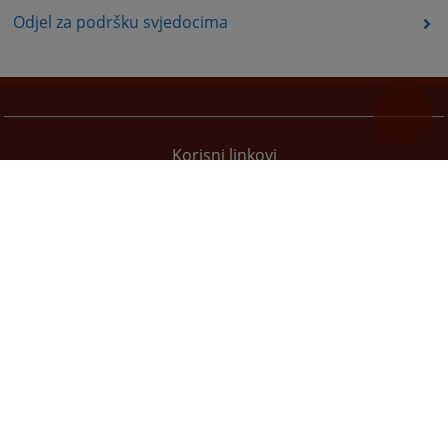
Odjel za podršku svjedocima
Korisni linkovi
Pomoć za korištenje
Mapa stranice
Pravila privatnosti
Redizajn web stranice je finansirala Evropska unija. Za njen sadržaj isključivo je odgovorno
Visoko sudsko i tužilačko vijeće BiH i ona ne odražava nužno stavove Evropske unije.