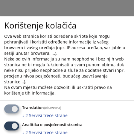
3285
PREGLEDA
Korištenje kolačića
Ova web stranica koristi određene skripte koje mogu
pohranjivati i koristiti određene informacije iz vašeg
browsera i vašeg uređaja (npr. IP adresa uređaja, varijable o
sesiji unutar browsera, ...).
Neke od ovih informacija su nam neophodne i bez njih web
stranica ne bi mogla fukcionisati u svom punom obimu, dok
neke nisu prijeko neophodne a služe za dodatne stvari (npr.
procjenu nivoa posjećenosti, budućeg usavršavanja
stranice...).
Na ovom mjestu možete dozvoliti ili uskratiti pravo na
korištenje tih informacija.
Translation
(obavezna)
↓
2
Servisi treće strane
Analitika o posjećenosti stranica
↓
2
Servisi treće strane