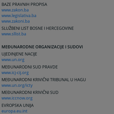
BAZE PRAVNIH PROPISA
www.zakon.ba
www.legislativa.ba
www.zakoni.ba
SLUŽBENI LIST BOSNE I HERCEGOVINE
www.sllist.ba
MEĐUNARODNE ORGANIZACIJE I SUDOVI
UJEDINJENE NACIJE
www.un.org
MEĐUNARODNI SUD PRAVDE
www.icj-cij.org
MEĐUNARODNI KRIVIČNI TRIBUNAL U HAGU
www.un.org/icty
MEĐUNARODNI KRIVIČNI SUD
www.iccnow.org
EVROPSKA UNIJA
europa.eu.int