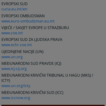
EVROPSKI SUD
curia.eu.int/en
EVROPSKI OMBUDSMAN
www.euro-ombudsman.eu.int
VIJEĆE / SAVJET EVROPE U STRAZBURU
www.coe.int
EVROPSKI SUD ZA LJUDSKA PRAVA
www.echr.coe.int
UJEDINJENE NACIJE (UN)
www.un.org
MEĐUNARODNI SUD PRAVDE (ICJ)
www.icj-cij.org
MEĐUNARODNI KRIVIČNI TRIBUNAL U HAGU (MKSJ /
ICTY)
www.un.org/icty
MEĐUNARODNI KRIVIČNI SUD (ICC)
www.iccnow.org