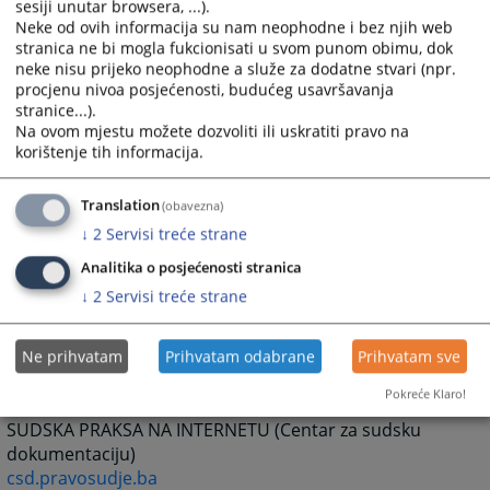
sesiji unutar browsera, ...).
Delegacija Evropske komisije u BiH
Neke od ovih informacija su nam neophodne i bez njih web
www.delbih.cec.eu.int
stranica ne bi mogla fukcionisati u svom punom obimu, dok
neke nisu prijeko neophodne a služe za dodatne stvari (npr.
Komisija za imovinske zahtjeve raseljenih lica i
procjenu nivoa posjećenosti, budućeg usavršavanja
izbjeglica (CRPC)
stranice...).
/
www.crpc.org.ba
Na ovom mjestu možete dozvoliti ili uskratiti pravo na
korištenje tih informacija.
UNHCR BiH
www.unhcr.ba
Translation
Dom za ljudska prava za BiH
(obavezna)
www.hrc.ba
↓
2
Servisi treće strane
Analitika o posjećenosti stranica
ADVOKATSKE KOMORE
↓
2
Servisi treće strane
Advokatska komora Federacije Bosna i Hercegovine
www.advokomfbih.ba
Ne prihvatam
Prihvatam odabrane
Prihvatam sve
Advokatska komora Republike Srpske
Pokreće Klaro!
www.advokatska.com
SUDSKA PRAKSA NA INTERNETU (Centar za sudsku
dokumentaciju)
csd.pravosudje.ba