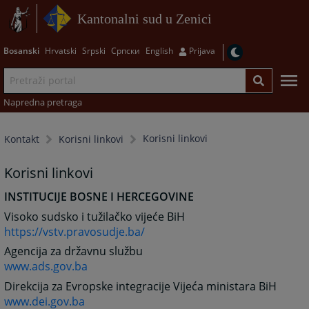
Kantonalni sud u Zenici
Bosanski
Hrvatski
Srpski
Српски
English
Prijava
Napredna pretraga
Korisni linkovi
Kontakt
Korisni linkovi
Korisni linkovi
INSTITUCIJE BOSNE I HERCEGOVINE
Visoko sudsko i tužilačko vijeće BiH
https://vstv.pravosudje.ba/
Agencija za državnu službu
www.ads.gov.ba
Direkcija za Evropske integracije Vijeća ministara BiH
www.dei.gov.ba