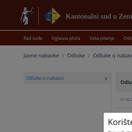
Kantonalni sud u Zeni
Rad suda
Oglasna ploča
Vaša pitanja
Odn
Odluke o nabav
Javne nabavke
Odluke
Odluke o nabavci
Odlu
01.06.
30.01.
Korišt
09.06.