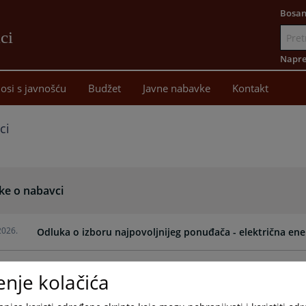
Bosan
ci
Idi
na
Napre
sadržaj
osi s javnošću
Budžet
Javne nabavke
Kontakt
ci
ke o nabavci
2026.
Odluka o izboru najpovoljnijeg ponuđača - električna ene
2026.
Odluka o izboru najpovoljnijeg ponuđača - poštanske us
enje kolačića
2025.
Odluka o izboru najpovoljnijeg ponuđača - Mobilinih arhi