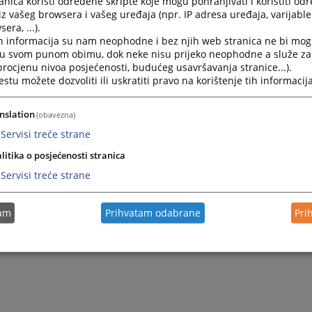
nica koristi određene skripte koje mogu pohranjivati i koristiti od
iz vašeg browsera i vašeg uređaja (npr. IP adresa uređaja, varijable 
era, ...).
2025.
Odluka o izboru najpovoljnijeg ponuđača - električna ene
h informacija su nam neophodne i bez njih web stranica ne bi mog
i u svom punom obimu, dok neke nisu prijeko neophodne a služe z
 procjenu nivoa posjećenosti, budućeg usavršavanja stranice...).
2025.
Odluka o poništenju postupka javne nabavke
tu možete dozvoliti ili uskratiti pravo na korištenje tih informacija
2025.
Odluka o izboru najpovoljnijeg ponuđača - poštanske us
nslation
(obavezna)
Servisi treće strane
litika o posjećenosti stranica
Servisi treće strane
tam
Prihvatam odabrane
Pri