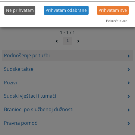
Ne prihvatam
Prihvatam odabrane
Prihvatam sve
Pokreće Klaro!
1 - 1 / 1
1
Podnošenje pritužbi
Sudske takse
Pozivi
Sudski vještaci i tumači
Branioci po službenoj dužnosti
Pravna pomoć