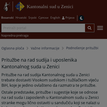
Kantonalni sud u Zenici
Bosanski
Hrvatski
Srpski
Српски
English
Prijava
Napredna pretraga
Podnošenje pritužbi
Oglasna ploča
Važne informacije
Pritužbe na rad sudija i uposlenika
Kantonalnog suda u Zenici
Pritužbe na rad sudija Kantonalnog suda u Zenici
trebate dostaviti Visokom sudskom i tužilačkom vijeću
BiH, koje je jedino ovlašteno da razmatra te pritužbe.
Ostale predstavke, pritužbe i sugestije koje se odnose
na rad suda i zaposlenih u Kantonalnom sudu u Zenici
stranke mogu lično ostaviti u sandučiću koji se nalazi u