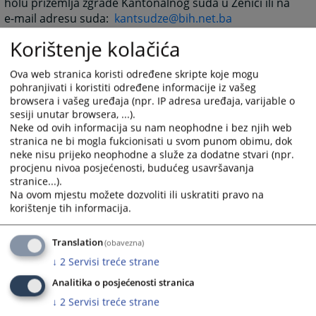
holu prizemlja zgrade Kantonalnog suda u Zenici ili na
e-mail adresu suda:
kantsudze@bih.net.ba
Korištenje kolačića
6759
PREGLEDA
Ova web stranica koristi određene skripte koje mogu
pohranjivati i koristiti određene informacije iz vašeg
browsera i vašeg uređaja (npr. IP adresa uređaja, varijable o
sesiji unutar browsera, ...).
Neke od ovih informacija su nam neophodne i bez njih web
stranica ne bi mogla fukcionisati u svom punom obimu, dok
neke nisu prijeko neophodne a služe za dodatne stvari (npr.
procjenu nivoa posjećenosti, budućeg usavršavanja
stranice...).
Na ovom mjestu možete dozvoliti ili uskratiti pravo na
korištenje tih informacija.
Translation
(obavezna)
↓
2
Servisi treće strane
Analitika o posjećenosti stranica
↓
2
Servisi treće strane