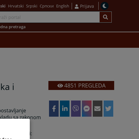
ski
Hrvatski
Srpski
Српски
English
Prijava
dna pretraga
ka i
4851
PREGLEDA
postavljanje
skladu sa zakonom
edeći propisi: