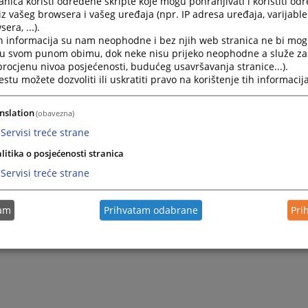
nica koristi određene skripte koje mogu pohranjivati i koristiti od
ržavne službenike primjenjuje se Zakon o državnoj službi u F
iz vašeg browsera i vašeg uređaja (npr. IP adresa uređaja, varijable 
vine (“Službene novine Federacije Bosne i Hercegovine” bro
era, ...).
54/04, 67/05 i 8/06, u daljem tekstu: Zakon o državnoj službi
h informacija su nam neophodne i bez njih web stranica ne bi mog
i doneseni na osnovu tog zakona,
i u svom punom obimu, dok neke nisu prijeko neophodne a služe z
 procjenu nivoa posjećenosti, budućeg usavršavanja stranice...).
namještenike primjenjuje se Zakon o namještenicima u orga
tu možete dozvoliti ili uskratiti pravo na korištenje tih informacija
u Federaciji Bosne i Hercegovine (“Službene novine Federaci
vine” broj 49/05, u daljem tekstu: Zakon o namještenicima 
nslation
(obavezna)
i doneseni na osnovu tog zakona.
Servisi treće strane
a i dužnosti državnih službenika i namještenika pored propis
litika o posjećenosti stranica
ana primjenjuju se, u skladu sa zakonom i opći propisi o radu
.
Servisi treće strane
tam
Prihvatam odabrane
Pri