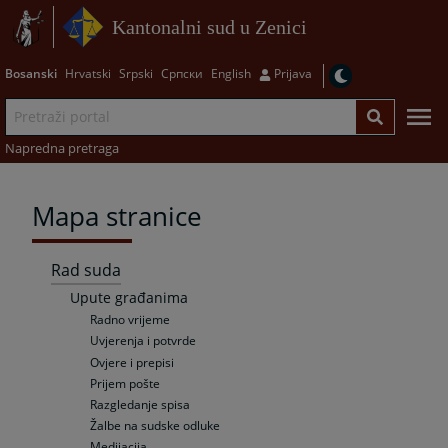
Kantonalni sud u Zenici
Bosanski
Hrvatski
Srpski
Српски
English
Prijava
Napredna pretraga
Mapa stranice
Rad suda
Upute građanima
Radno vrijeme
Uvjerenja i potvrde
Ovjere i prepisi
Prijem pošte
Razgledanje spisa
Žalbe na sudske odluke
Medijacija