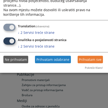
procjenu nivoa posjećenosti, budućeg usavršavanja
Opće informacije
stranice...).
Objavljene pozicije
Na ovom mjestu možete dozvoliti ili uskratiti pravo na
Vaša pitanja
korištenje tih informacija.
Često postavljana pitanja
Često postavljana pitanja
Translation
(obavezna)
Specifična pitanja
↓
2
Servisi treće strane
Priznavanje stranih odluka
Analitika o posjećenosti stranica
Odnosi s javnošću
↓
2
Servisi treće strane
Vijesti
Aktuelnosti
Saopćenja za javnost
Ne prihvatam
Prihvatam odabrane
Prihvatam sve
Arhivska kategorija
Pokreće Klaro!
Presude Kantonalnog suda u Zenici
Publikacije
Promotivni materijali
Zahtjev za pristup informacijama
Vodič za pristup informacijama
Brošura
Mediji
Osoba za odnose s javnošću