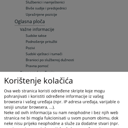
Službenici i namještenici
Bivše sudije i predsjednici
Upražnjene pozicije
Oglasna ploča
Važne informacije
Sudske takse
Podnošenje pritužbi
Pozivi
Sudski vještaci i tumači
Branioci po službenoj dužnosti
Pravna pomoć
Raspored suđenja
Korištenje kolačića
Raspored suđenja
Raspored suđenja
Ova web stranica koristi određene skripte koje mogu
Raspored suđenja u PDF formatu
pohranjivati i koristiti određene informacije iz vašeg
Zaštita ličnih podataka
browsera i vašeg uređaja (npr. IP adresa uređaja, varijable o
Službenik za zaštitu ličnih podataka
sesiji unutar browsera, ...).
Pravila privatnosti
Neke od ovih informacija su nam neophodne i bez njih web
Elektronska oglasna ploča
stranica ne bi mogla fukcionisati u svom punom obimu, dok
neke nisu prijeko neophodne a služe za dodatne stvari (npr.
Upražnjene pozicije