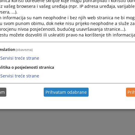
nica koristi određene skripte koje mogu pohranjivati i koristiti od
iz vašeg browsera i vašeg uređaja (npr. IP adresa uređaja, varijable 
era, ...).
h informacija su nam neophodne i bez njih web stranica ne bi mog
i u svom punom obimu, dok neke nisu prijeko neophodne a služe z
 procjenu nivoa posjećenosti, budućeg usavršavanja stranice...).
tu možete dozvoliti ili uskratiti pravo na korištenje tih informacija
nslation
(obavezna)
Servisi treće strane
Trenutno nema v
litika o posjećenosti stranica
Servisi treće strane
tam
Prihvatam odabrane
Pri