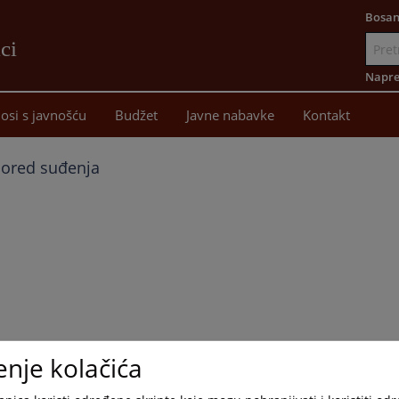
Bosan
ci
Idi
na
Napre
sadržaj
osi s javnošću
Budžet
Javne nabavke
Kontakt
ored suđenja
enje kolačića