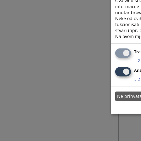
Ova web stra
informacije 
unutar brows
Neke od ovi
fukcionisat
stvari (npr.
Na ovom mjes
Tra
↓
2
Ana
↓
2
Ne prihva