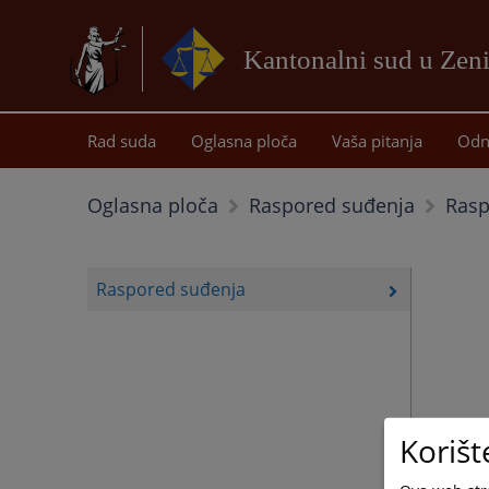
Kantonalni sud u Zeni
Rad suda
Oglasna ploča
Vaša pitanja
Odn
Rasp
Oglasna ploča
Raspored suđenja
Raspored suđenja
Korišt