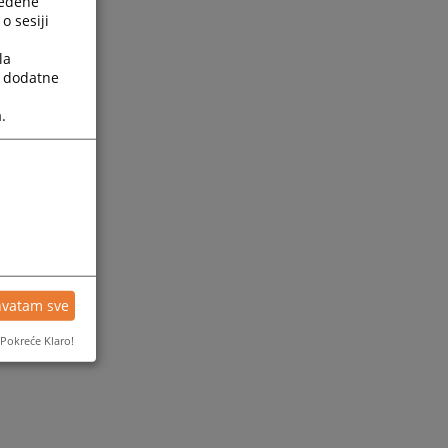
ređene
o sesiji
la
a dodatne
.
ijesti
hvatam sve
Pokreće Klaro!