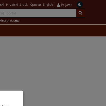
ski
Hrvatski
Srpski
Српски
English
Prijava
dna pretraga