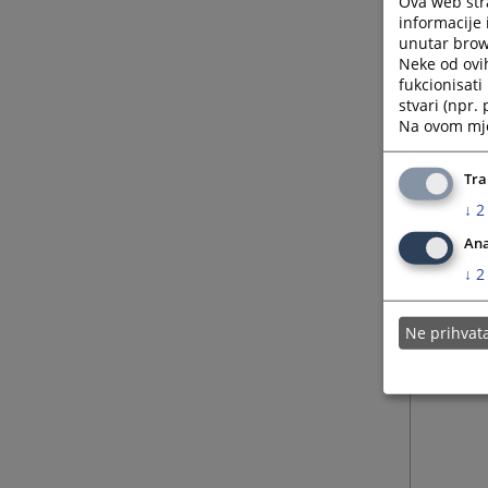
Ova web stra
informacije 
Od 04.
unutar brows
služben
Neke od ovi
proves
fukcionisat
obavlja
stvari (npr.
Na ovom mjes
Kantona
Masary
Tra
Tel: +3
↓
2
e-mail:
Ana
↓
2
Ne prihva