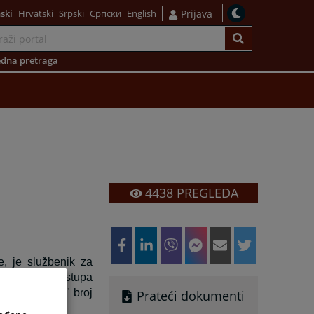
ski
Hrvatski
Srpski
Српски
English
Prijava
dna pretraga
4438
PREGLEDA
e, je službenik za
 slobodi pristupa
deracije BiH" broj
Prateći dokumenti