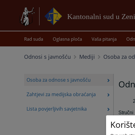
Kantonalni sud u Zeni
Rad suda
Oglasna ploča
Vaša pitanja
Odn
Osoba za od
Odnosi s javnošću
Mediji
Osoba za odnose s javnošću
Odn
Zahtjevi za medijska obraćanja
Lista povjerljivih savjetnika
Stručni
inform
Korišt
informa
32/01 i 