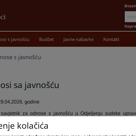
Bosan
ci
Idi
na
Napre
sadržaj
osi s javnošću
Budžet
Javne nabavke
Kontakt
nose s javnošću
osi sa javnošću
29.04.2026. godine
 savjetnik za odnose s javnošću u Odjeljenju sudske uprav
isanje koji obrađuje zahtjeve sačinjene u smislu Zakona o
enje kolačića
cijama u Federaciji Bosne i Hercegovine ("Službene novine Fe
48/11), donosi rješenja i ista potpisuje.