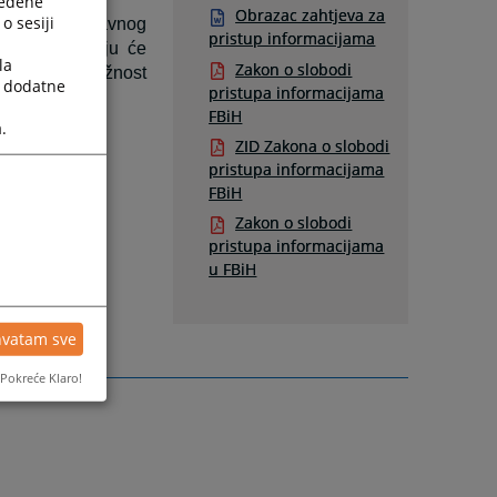
ređene
Obrazac zahtjeva za
o sesiji
avljenja državnog
pristup informacijama
 javnošću“ koju će
la
Zakon o slobodi
vine, ovu dužnost
a dodatne
pristupa informacijama
FBiH
.
ZID Zakona o slobodi
pristupa informacijama
FBiH
Zakon o slobodi
pristupa informacijama
u FBiH
hvatam sve
Pokreće Klaro!