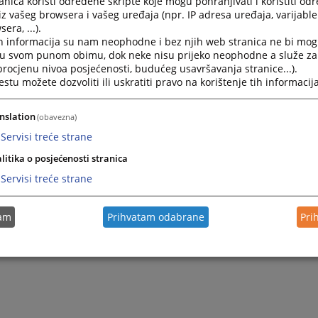
nica koristi određene skripte koje mogu pohranjivati i koristiti od
iz vašeg browsera i vašeg uređaja (npr. IP adresa uređaja, varijable 
05.2026. godine pa do okončanja konkursne procedure post
era, ...).
ika na upražnjenu poziciju „Stručni savjetnik za odnose s
h informacija su nam neophodne i bez njih web stranica ne bi mog
ti Agencija za državnu službu Federacije Bosne i Hercego
i u svom punom obimu, dok neke nisu prijeko neophodne a služe z
 državna službenica Senija Dizdarević – Bajramović.
 procjenu nivoa posjećenosti, budućeg usavršavanja stranice...).
tu možete dozvoliti ili uskratiti pravo na korištenje tih informacija
lni sud u Zenici
kova 50
nslation
(obavezna)
87 32 246-210 lok. 139
Servisi treće strane
 senija.dizdarevic@pravosudje.ba
litika o posjećenosti stranica
Servisi treće strane
tam
Prihvatam odabrane
Pri