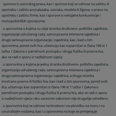
sporove iz autorskog prava, kao i sporove koji se odnose na zaštitu ili
upotrebu i zaštitu pronalazaka, uzoraka, modela ili žigova, o pravu na
upotrebu i zaštitu firme, kao i sporove iz nelojalne konkurencije i
monopolističkih sporazuma;
u sporovima u kojima su obje stranke društveno- političke zajednice,
organizacije udruženog rada, samoupravne interesne zajednice i
druge samoupravne organizacije i zajednice, kao i kad u tim
sporovima, pored ovih lica, učestvuju kao suparničari iz člana 196 st 1
tačka 1 Zakona o parničnom postupku i druga fizička ili pravna lica,
ako se radi o sporu iz nadležnosti vijeća;
u sporovima u kojima je jedna stranka društveno- politička zajednica,
organizacija udruženog rada, samoupravna interesna zajednica i
druga samoupravna organizacija i zajednica, a druga stranka
inostrano pravno ili fizičko lice, kao i kad u tim sporovima, pored ovih
lica, učestvuju kao suparničari iz člana 196 st 1 tačka 1 Zakona o
parničnom postupku i druga fizička ili pravna lica, ako se radi o sporu
iz nadležnosti vijeća i ako saveznim zakonom nije drugačije određeno;
u sporovima koji se odnose na brodove i na plovidbu na moru i na
unutrašnjim vodama, kao i u sporovima na koje se primjenjuje