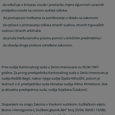
da odlučuje o brisanju osude i prestanku mjera sigurnosti i pravnih
posljedica osude na osnovu sudske odluke;
da postupa po molbama za pomilovanje u skladu sa zakonom;
da rješava o priznavanju odluka stranih sudova, stranih trgovačkih
sudova i stranih arbitraža;
da pruža međunarodnu pravnu pomoć u krivičnim predmetima i
da obavlja druge poslove određene zakonom.
Prve sudije Kantonalnog suda u Zenici imenovane su 05.06.1997.
godine. Za prvog predsjednika Kantonalnog suda u Zenici imenovan je
sudija Redžib Begić, nakon njega sudija Zijada Alihodžić, potom je
dužnost v.d. predsjednika suda obnašao sudija Hilmo Ahmetović, dok
je aktuelna predsjednica suda, sudija Snježana Čolaković.
Stupanjem na snagu Zakona o Visokom sudskom i tužilačkom vijeću
Bosne i Hercegovine („Službeni glasnik BiH“ broj 25/04, 93/05 i 15/08),