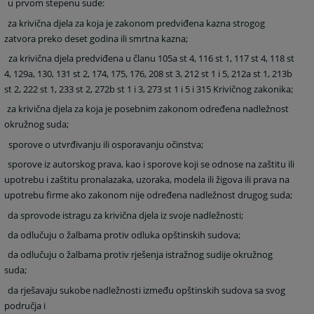
u prvom stepenu sude:
za krivična djela za koja je zakonom predviđena kazna strogog
zatvora preko deset godina ili smrtna kazna;
za krivična djela predviđena u članu 105a st 4, 116 st 1, 117 st 4, 118 st
4, 129a, 130, 131 st 2, 174, 175, 176, 208 st 3, 212 st 1 i 5, 212a st 1, 213b
st 2, 222 st 1, 233 st 2, 272b st 1 i 3, 273 st 1 i 5 i 315 Krivičnog zakonika;
za krivična djela za koja je posebnim zakonom određena nadležnost
okružnog suda;
sporove o utvrđivanju ili osporavanju očinstva;
sporove iz autorskog prava, kao i sporove koji se odnose na zaštitu ili
upotrebu i zaštitu pronalazaka, uzoraka, modela ili žigova ili prava na
upotrebu firme ako zakonom nije određena nadležnost drugog suda;
da sprovode istragu za krivična djela iz svoje nadležnosti;
da odlučuju o žalbama protiv odluka opštinskih sudova;
da odlučuju o žalbama protiv rješenja istražnog sudije okružnog
suda;
da rješavaju sukobe nadležnosti između opštinskih sudova sa svog
područja i