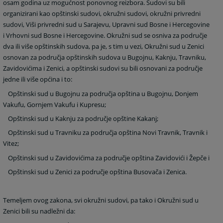
osam godina uz mogućnost ponovnog reizbora. Sudovi su bili
organizirani kao opštinski sudovi, okružni sudovi, okružni privredni
sudovi, Viši privredni sud u Sarajevu, Upravni sud Bosne i Hercegovine
i Vrhovni sud Bosne i Hercegovine. Okružni sud se osniva za područje
dva ili više opštinskih sudova, pa je, s tim u vezi, Okružni sud u Zenici
osnovan za područja opštinskih sudova u Bugojnu, Kaknju, Travniku,
Zavidovićima i Zenici, a opštinski sudovi su bili osnovani za područje
jedne ili više općina i to:
Opštinski sud u Bugojnu za područja opština u Bugojnu, Donjem
Vakufu, Gornjem Vakufu i Kupresu;
Opštinski sud u Kaknju za područje opštine Kakanj;
Opštinski sud u Travniku za područja opština Novi Travnik, Travnik i
Vitez;
Opštinski sud u Zavidovićima za područje opština Zavidovići i Žepče i
Opštinski sud u Zenici za područje opština Busovača i Zenica.
Temeljem ovog zakona, svi okružni sudovi, pa tako i Okružni sud u
Zenici bili su nadležni da: