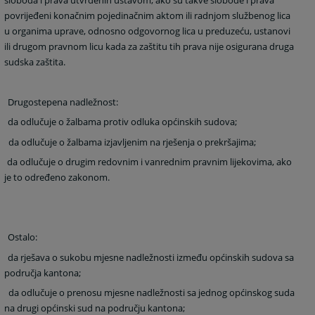
sloboda i prava utvrđenih ustavom, ako su takve slobode i prava
povrijeđeni konačnim pojedinačnim aktom ili radnjom službenog lica
u organima uprave, odnosno odgovornog lica u preduzeću, ustanovi
ili drugom pravnom licu kada za zaštitu tih prava nije osigurana druga
sudska zaštita.
Drugostepena nadležnost:
da odlučuje o žalbama protiv odluka općinskih sudova;
da odlučuje o žalbama izjavljenim na rješenja o prekršajima;
da odlučuje o drugim redovnim i vanrednim pravnim lijekovima, ako
je to određeno zakonom.
Ostalo:
da rješava o sukobu mjesne nadležnosti između općinskih sudova sa
područja kantona;
da odlučuje o prenosu mjesne nadležnosti sa jednog općinskog suda
na drugi općinski sud na području kantona;