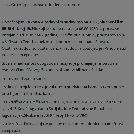
da vrše i druge poslove određene zakonom.
Donošenjem
Zakona o redovnim sudovima SRBiH („Službeni list
SR BiH“ broj 19/86)
, koji je stupio na snagu 06.06.1986., a počeo se
primjenjivati 01.01.1987. godine, Okružni sud u Zenici, preimenovan je
u Viši sud u Zenici sa neizmijenjenom mjesnom nadležnošću.
Opštinski sudovi su postali osnovni sudovi, a postojao je i Vrhovni sud
Bosne i Hercegovine.
Stvarna nadležnost ovog suda značajno je promijenjena, pa su na
osnovu člana 38 ovog Zakona, viši sudovi bili nadležni da:
u prvom stepenu sude:
za krivična djela za koja je zakonom predviđena kazna zatvora preko
deset godina ili smrtna kazna;
za krivična djela iz člana 133 st 1 i 4, 134 st 1, 161, 163, 164 i člana 241
st 1, 4 i 5 Krivičnog zakona Socijalističke Federativne Republike
Jugoslavije („Službeni list SFRJ“ broj 44/76 i 34/84);
za krivična djela za koja je posebnim zakonom određena nadležnost
višeg suda;