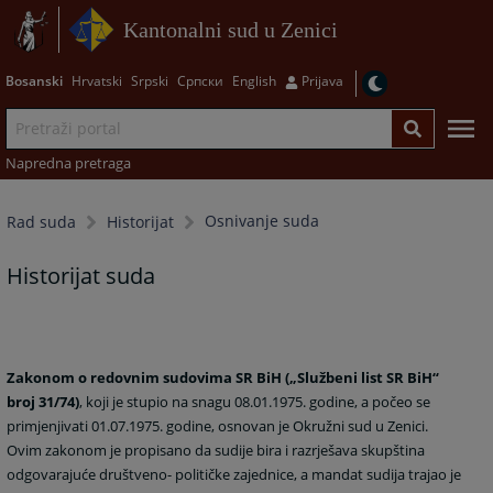
Kantonalni sud u Zenici
Bosanski
Hrvatski
Srpski
Српски
English
Prijava
Napredna pretraga
Osnivanje suda
Rad suda
Historijat
Historijat suda
Zakonom o redovnim sudovima SR BiH („Službeni list SR BiH“
broj 31/74)
, koji je stupio na snagu 08.01.1975. godine, a počeo se
primjenjivati 01.07.1975. godine, osnovan je Okružni sud u Zenici.
Ovim zakonom je propisano da sudije bira i razrješava skupština
odgovarajuće društveno- političke zajednice, a mandat sudija trajao je