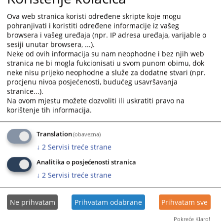
druga sudska zaštita i
Ova web stranica koristi određene skripte koje mogu
)
da vrše i druge poslove određene zakonom.
pohranjivati i koristiti određene informacije iz vašeg
browsera i vašeg uređaja (npr. IP adresa uređaja, varijable o
sesiji unutar browsera, ...).
Ovim zakonom ukinuti su okružni privredni sudovi, Viši privredni sud
Neke od ovih informacija su nam neophodne i bez njih web
u Sarajevu i Upravni sud Bosne i Hercegovine, a njihove nadležnosti
stranica ne bi mogla fukcionisati u svom punom obimu, dok
neke nisu prijeko neophodne a služe za dodatne stvari (npr.
prenesene na više sudove.
procjenu nivoa posjećenosti, budućeg usavršavanja
stranice...).
Na ovom mjestu možete dozvoliti ili uskratiti pravo na
Zakonom o sudovima Zeničko-dobojskog kantona („Službene
korištenje tih informacija.
novine Zeničko- dobojskog kantona“ broj 04/97)
, osnovan je
Kantonalni sud u Zenici kao najviši sud ZDK. Zbog specifičnosti
unutrašnje teritorijalne organizacije Federacije Bosne i Hercegovine,
Translation
(obavezna)
mijenja se i mjesna nadležnost ovog suda, tako da je Kantonalni sud u
↓
2
Servisi treće strane
Zenici mjesno nadležan za područja općinskih sudova u Brezi, Kaknju,
Analitika o posjećenosti stranica
Maglaju, Olovu, Tešnju, Varešu, Visokom, Zavidovićima, Zenici i Žepču.
↓
2
Servisi treće strane
Stvarna nadležnost u odnosu na Viši sud u Zenici, nije bitno
promijenjena.
Ne prihvatam
Prihvatam odabrane
Prihvatam sve
Ovim zakonom po prvi put je propisano da će sudije općinskih i
Pokreće Klaro!