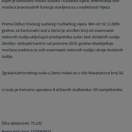
kojim je osnovano Visoko sudsko i tužilačko vijeće, imenovanja svih
nosilaca pravosudnih funkcija stavljena su u nadležnost Vijeća.
Prema Odluci Visokog sudskog i tužilačkog vijeća
BiH od 16.12.2009.
godine, za Kantonalni sud u Zenici je utvrđen broj od osamnaest
redovnih sudija uključujući predsjednika suda i šest dodatnih sudija.
Zeničko- dobojski kanton od polovine 2010. godine obezbjeđuje
novčana sredstva za svih osamnaest redovnih sudija i dvoje dodatnih
sudija.
Zgrada Kantonalnog suda u Zenici nalazi se u ulici Masarykova broj 50.
U sudu je trenutno uposleno 8 državnih službenika i 35 namještenika.
Šifra djelatnosti: 75.232
Registarski broj: 1103065924