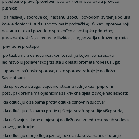
plovidbeno pravo (plovidbeni sporovi), osim sporova u prevozu
putnika;
da rješavaju sporove koji nastanu u toku i povodom izvršenja odluka
koje je donio viši sud u sporovima iz podtački e) i f), kao i sporove koji
nastanu u toku i povodom sprovođenja postupka prinudnog
poravnanja, stečaja i redovne likvidacije organizacija udruženog rada;
privredne prestupe;
po tužbama iz osnova nezakonite radnje kojom se narušava
jedinstvo jugoslavenskog tržišta u oblasti prometa robe i usluga;
upravno- računske sporove, osim sporova za koje je nadležan
Savezni sud;
da sprovode istragu, pojedine istražne radnje kao i pripremni
postupak prema maloljetnicima za krivična djela iz svoje nadležnosti;
da odlučuju o žalbama protiv odluka osnovnih sudova;
da odlučuju o žalbama protiv rješenja istražnog sudije višeg suda;
da rješavaju sukobe o mjesnoj nadležnosti između osnovnih sudova
sa svog područja;
da odlučuju o prijedlogu javnog tužioca da se zabrani rasturanje