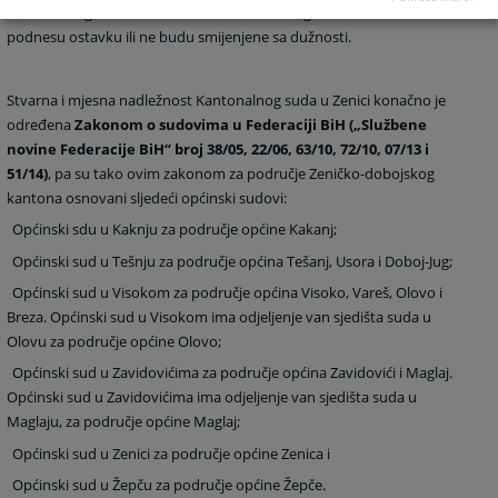
Kantonalnog suda biti u službi do dobi od 70 godina, ukoliko ne
podnesu ostavku ili ne budu smijenjene sa dužnosti.
Stvarna i mjesna nadležnost Kantonalnog suda u Zenici konačno je
određena
Zakonom o sudovima u Federaciji BiH („Službene
novine Federacije BiH“ broj 38/05, 22/06, 63/10, 72/10, 07/13 i
51/14)
, pa su tako ovim zakonom za područje Zeničko-dobojskog
kantona osnovani sljedeći općinski sudovi:
Općinski sdu u Kaknju za područje općine Kakanj;
Općinski sud u Tešnju za područje općina Tešanj, Usora i Doboj-Jug;
Općinski sud u Visokom za područje općina Visoko, Vareš, Olovo i
Breza. Općinski sud u Visokom ima odjeljenje van sjedišta suda u
Olovu za područje općine Olovo;
Općinski sud u Zavidovićima za područje općina Zavidovići i Maglaj.
Općinski sud u Zavidovićima ima odjeljenje van sjedišta suda u
Maglaju, za područje općine Maglaj;
Općinski sud u Zenici za područje općine Zenica i
Općinski sud u Žepču za područje općine Žepče.