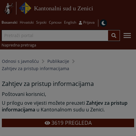
Kantonalni sud u Zenici
Bosanski
Hrvatski
Srpski
Српски
English
Prijava
Napredna pretraga
Odnosi s javnošću
Publikacije
Zahtjev za pristup informacijama
Zahtjev za pristup informacijama
Poštovani korisnici,
U prilogu ove vijesti možete preuzeti
Zahtjev za pristup
informacijama
u Kantonalnom sudu u Zenici.
3619
PREGLEDA