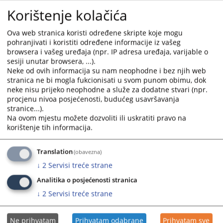
Korištenje kolačića
Ova web stranica koristi određene skripte koje mogu
pohranjivati i koristiti određene informacije iz vašeg
Prateći dokumenti
browsera i vašeg uređaja (npr. IP adresa uređaja, varijable o
sesiji unutar browsera, ...).
Zahtjev za pristup informacijama
Neke od ovih informacija su nam neophodne i bez njih web
stranica ne bi mogla fukcionisati u svom punom obimu, dok
neke nisu prijeko neophodne a služe za dodatne stvari (npr.
procjenu nivoa posjećenosti, budućeg usavršavanja
stranice...).
Na ovom mjestu možete dozvoliti ili uskratiti pravo na
korištenje tih informacija.
Translation
(obavezna)
↓
2
Servisi treće strane
Analitika o posjećenosti stranica
↓
2
Servisi treće strane
Ne prihvatam
Prihvatam odabrane
Prihvatam sve