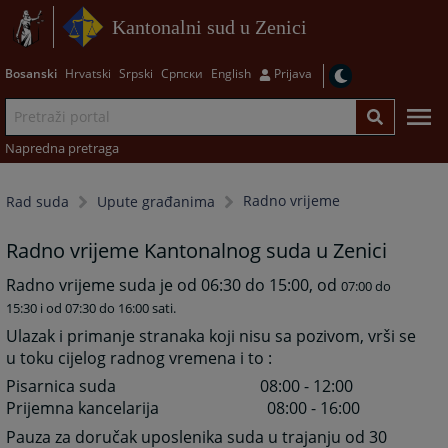
Kantonalni sud u Zenici
Bosanski
Hrvatski
Srpski
Српски
English
Prijava
Napredna pretraga
Radno vrijeme
Rad suda
Upute građanima
Radno vrijeme Kantonalnog suda u Zenici
Radno vrijeme suda je od 06:30 do 15:00, od
07:00 do
15:30 i od
07:30 do 16:00 sati.
Ulazak i primanje stranaka koji nisu sa pozivom, vrši se
u toku cijelog radnog vremena i to :
Pisarnica suda 08:00 - 12:00
Prijemna kancelarija 08:00 - 16:00
Pauza za doručak uposlenika suda u trajanju od 30