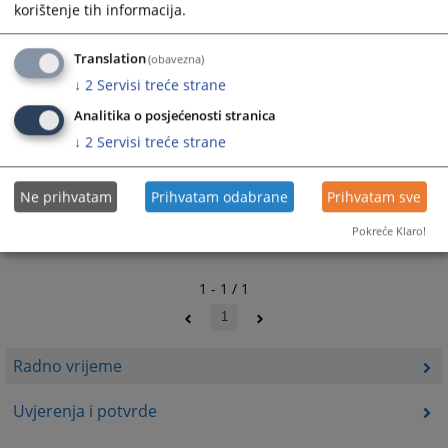
korištenje tih informacija.
Translation
(obavezna)
↓
2
Servisi treće strane
Analitika o posjećenosti stranica
↓
2
Servisi treće strane
Ne prihvatam
Prihvatam odabrane
Prihvatam sve
Pokreće Klaro!
1 - 1 / 1
1
Radno vrijeme
Uvjerenja i potvrde