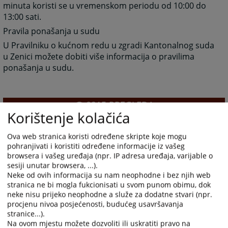
minuta koristi se u vremenskom periodu od 10:00 do
13:00 sati.
Pravila ponašanja u sudu
U Pravilniku o kućnom redu u zgradi Kantonalnog suda
u Zenici možete dobiti više informacija o pravilima
ponašanja u sudu.
8215
PREGLEDA
Korištenje kolačića
Ova web stranica koristi određene skripte koje mogu
pohranjivati i koristiti određene informacije iz vašeg
browsera i vašeg uređaja (npr. IP adresa uređaja, varijable o
sesiji unutar browsera, ...).
Prateći dokumenti
Neke od ovih informacija su nam neophodne i bez njih web
stranica ne bi mogla fukcionisati u svom punom obimu, dok
Pravilnik o kućnom redu
neke nisu prijeko neophodne a služe za dodatne stvari (npr.
procjenu nivoa posjećenosti, budućeg usavršavanja
stranice...).
Na ovom mjestu možete dozvoliti ili uskratiti pravo na