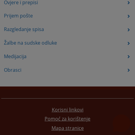
Ovjere i prepisi
Prijem pošte
Razgledanje spisa
Žalbe na sudske odluke
Medijacija
Obrasci
Korisni linkovi
Pomoć za korištenje
Mapa stranice