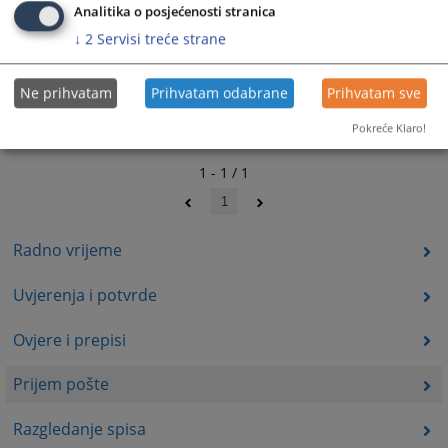
Analitika o posjećenosti stranica
↓
2
Servisi treće strane
Ne prihvatam
Prihvatam odabrane
Prihvatam sve
Pokreće Klaro!
1 - 1 / 1
1
Radno vrijeme
Uvjerenja i potvrde
Ovjere i prepisi
Prijem pošte
Razgledanje spisa