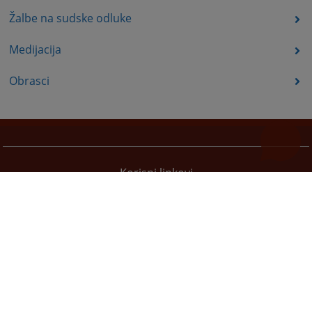
Žalbe na sudske odluke
Medijacija
Obrasci
Korisni linkovi
Pomoć za korištenje
Mapa stranice
Pravila privatnosti