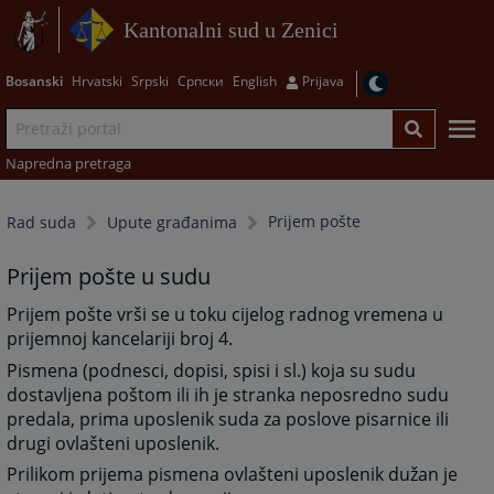
Kantonalni sud u Zenici
Bosanski
Hrvatski
Srpski
Српски
English
Prijava
Napredna pretraga
Prijem pošte
Rad suda
Upute građanima
Prijem pošte u sudu
Prijem pošte vrši se u toku cijelog radnog vremena u
prijemnoj kancelariji broj 4.
Pismena (podnesci, dopisi, spisi i sl.) koja su sudu
dostavljena poštom ili ih je stranka neposredno sudu
predala, prima uposlenik suda za poslove pisarnice ili
drugi ovlašteni uposlenik.
Prilikom prijema pismena ovlašteni uposlenik dužan je