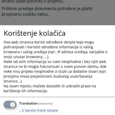
stranci izdati potvrdu o prijemu.
Prilikom predaje dokumenta potrebno je platiti
propisanu sudsku taksu.
Korištenje kolačića
3155
PREGLEDA
Ova web stranica koristi određene skripte koje mogu
pohranjivati i koristiti određene informacije iz vašeg
browsera i vašeg uređaja (npr. IP adresa uređaja, varijable o
sesiji unutar browsera, ...).
Neke od ovih informacija su nam neophodne i bez njih web
stranica ne bi mogla fukcionisati u svom punom obimu, dok
neke nisu prijeko neophodne a služe za dodatne stvari (npr.
procjenu nivoa posjećenosti, budućeg usavršavanja
stranice...).
Na ovom mjestu možete dozvoliti ili uskratiti pravo na
korištenje tih informacija.
Translation
(obavezna)
↓
2
Servisi treće strane