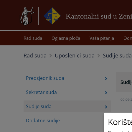
Kantonalni sud u Zeni
Rad suda
Oglasna ploča
Vaša pitanja
Odn
Sudije suda
Rad suda
Uposlenici suda
Predsjednik suda
Sudi
Sekretar suda
05.09.
Sudije suda
23.08.
Korišt
Dodatne sudije
18.08.