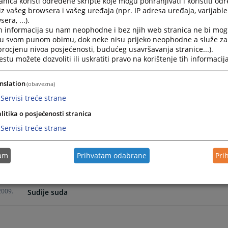
nica koristi određene skripte koje mogu pohranjivati i koristiti od
iz vašeg browsera i vašeg uređaja (npr. IP adresa uređaja, varijable 
era, ...).
2019.
Srećko Kokor
h informacija su nam neophodne i bez njih web stranica ne bi mog
i u svom punom obimu, dok neke nisu prijeko neophodne a služe z
 procjenu nivoa posjećenosti, budućeg usavršavanja stranice...).
2017.
Mario Anić
tu možete dozvoliti ili uskratiti pravo na korištenje tih informacija
2017.
Hilmo Ahmetović
nslation
(obavezna)
Servisi treće strane
2017.
Nedeljka Mađar Ramljak
litika o posjećenosti stranica
Servisi treće strane
2017.
Ramo Ljevaković
tam
Prihvatam odabrane
Pri
2017.
Nina Makivić
2009.
Sudije suda