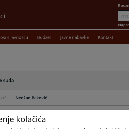
Bosan
ci
Idi
na
Napre
sadržaj
osi s javnošću
Budžet
Javne nabavke
Kontakt
je suda
2024.
Nedžad Baković
2022.
Sanela Popović
enje kolačića
2022.
Amela Bajramović-Softić