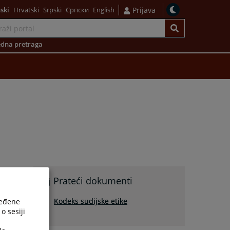
ski
Hrvatski
Srpski
Српски
English
Prijava
dna pretraga
Prateći dokumenti
Kodeks sudijske etike
ređene
o sesiji