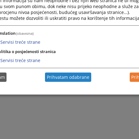
h informacija su nam neophodne i bez njih web stranica ne bi mog
i u svom punom obimu, dok neke nisu prijeko neophodne a služe z
 procjenu nivoa posjećenosti, budućeg usavršavanja stranice...).
tu možete dozvoliti ili uskratiti pravo na korištenje tih informacija
nslation
(obavezna)
Servisi treće strane
litika o posjećenosti stranica
Servisi treće strane
tam
Prihvatam odabrane
Pri
tem E-maila tako da kucate
ime.prezime@pravosudje.ba