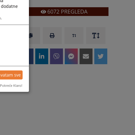
la
a dodatne
6072
PREGLEDA
.
hvatam sve
Pokreće Klaro!