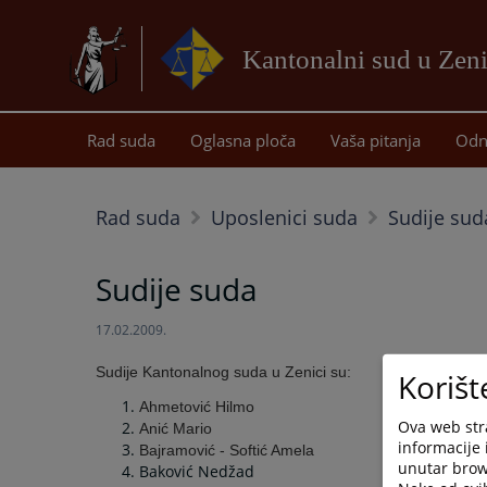
Kantonalni sud u Zeni
Rad suda
Oglasna ploča
Vaša pitanja
Odn
Rad suda
Uposlenici suda
Sudije sud
Sudije suda
17.02.2009.
Sudije Kantonalnog suda u Zenici su:
Korišt
Ahmetović Hilmo
Ova web stra
Anić Mario
informacije 
Bajramović - Softić Amela
unutar brows
Baković Nedžad