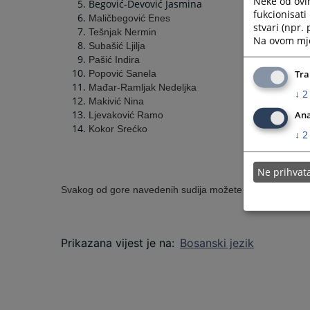
Neke od ovi
Begović-Devović Jasmina
fukcionisat
Maličbegović Enes
stvari (npr.
Tešnjak Nermin
Na ovom mjes
Subašić Ljilja
Pašić Indira
Popović Sanela
Tra
Mađar-Ramljak Nedeljka
↓
2
Makivić Nina
Ana
Ljevaković Ramo
Kokor Srećko
↓
2
Ne prihva
Svakog od gore navedenih sudija možete kontaktirati pu
Prikazana vijest je na
:
Bosanski jezik