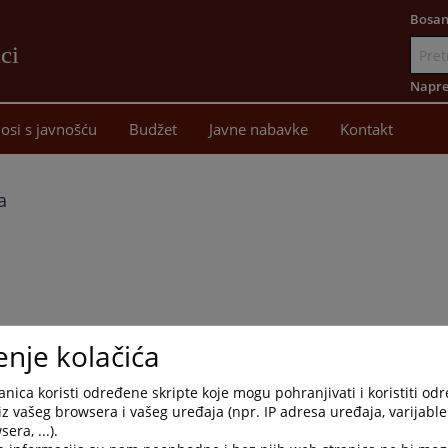
Bosan
ci
Idi
na
Napre
sadržaj
osi s javnošću
Budžet
Javne nabavke
Kontakt
a
enje kolačića
nica koristi određene skripte koje mogu pohranjivati i koristiti od
iz vašeg browsera i vašeg uređaja (npr. IP adresa uređaja, varijable 
era, ...).