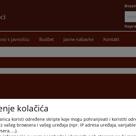
Bosan
ci
Idi
na
Napre
sadržaj
osi s javnošću
Budžet
Javne nabavke
Kontakt
enje kolačića
nica koristi određene skripte koje mogu pohranjivati i koristiti od
iz vašeg browsera i vašeg uređaja (npr. IP adresa uređaja, varijable 
era, ...).