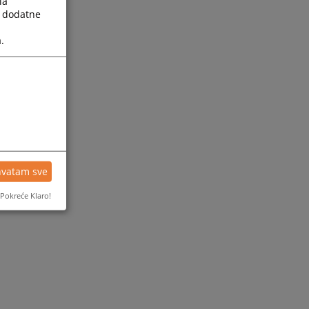
la
a dodatne
.
hvatam sve
Pokreće Klaro!