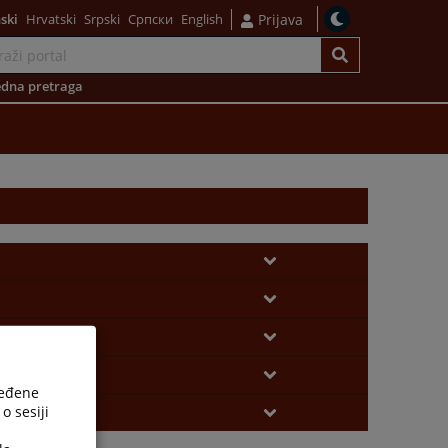
ski
Hrvatski
Srpski
Српски
English
Prijava
dna pretraga
ređene
o sesiji