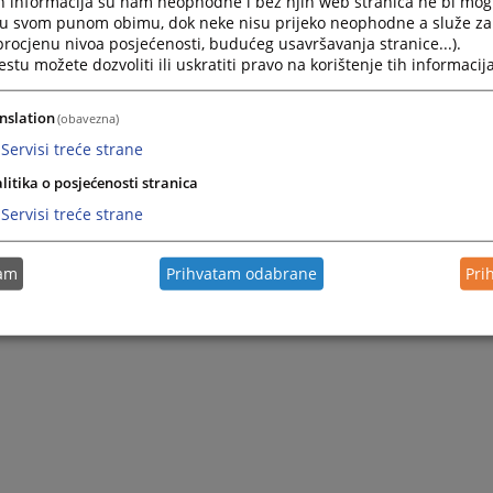
h informacija su nam neophodne i bez njih web stranica ne bi mog
i u svom punom obimu, dok neke nisu prijeko neophodne a služe z
 procjenu nivoa posjećenosti, budućeg usavršavanja stranice...).
tu možete dozvoliti ili uskratiti pravo na korištenje tih informacija
nslation
(obavezna)
Servisi treće strane
litika o posjećenosti stranica
Servisi treće strane
tam
Prihvatam odabrane
Pri