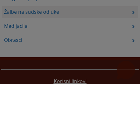
Žalbe na sudske odluke
Medijacija
Obrasci
Korisni linkovi
Pomoć za korištenje
Mapa stranice
Pravila privatnosti