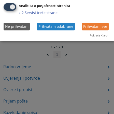
Analitika o posjećenosti stranica
↓
2
Servisi treće strane
Ne prihvatam
Prihvatam odabrane
Prihvatam sve
Pokreće Klaro!
1 - 1 / 1
1
Radno vrijeme
Uvjerenja i potvrde
Ovjere i prepisi
Prijem pošte
Razgledanje spisa