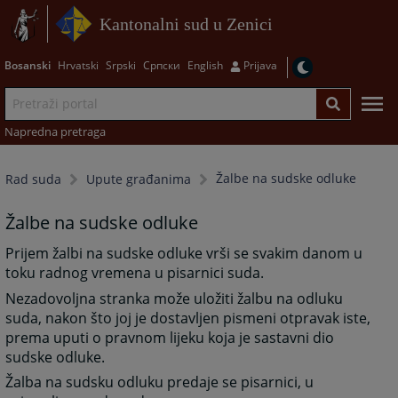
Kantonalni sud u Zenici
Bosanski
Hrvatski
Srpski
Српски
English
Prijava
Napredna pretraga
Žalbe na sudske odluke
Rad suda
Upute građanima
Žalbe na sudske odluke
Prijem žalbi na sudske odluke vrši se svakim danom u
toku radnog vremena u pisarnici suda.
Nezadovoljna stranka može uložiti žalbu na odluku
suda, nakon što joj je dostavljen pismeni otpravak iste,
prema uputi o pravnom lijeku koja je sastavni dio
sudske odluke.
Žalba na sudsku odluku predaje se pisarnici, u