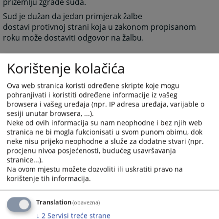
prizemlju zgrade suda.
Sud je dužan da jedan primjerak žalbe
dostavi protivnoj strani koja u zakonom propisanom
roku može dostaviti odgovor na žalbu.
Korištenje kolačića
3411
PREGLEDA
Ova web stranica koristi određene skripte koje mogu
pohranjivati i koristiti određene informacije iz vašeg
browsera i vašeg uređaja (npr. IP adresa uređaja, varijable o
sesiji unutar browsera, ...).
Neke od ovih informacija su nam neophodne i bez njih web
stranica ne bi mogla fukcionisati u svom punom obimu, dok
neke nisu prijeko neophodne a služe za dodatne stvari (npr.
procjenu nivoa posjećenosti, budućeg usavršavanja
stranice...).
Na ovom mjestu možete dozvoliti ili uskratiti pravo na
korištenje tih informacija.
Translation
(obavezna)
↓
2
Servisi treće strane