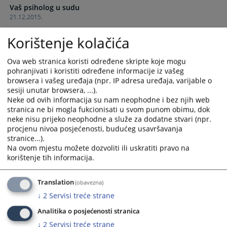
Vaš psiholog u sudu
and
and
21.12.2015.
select
select
a
a
Korištenje kolačića
date.
date.
Press
Press
Ova web stranica koristi određene skripte koje mogu
the
the
pohranjivati i koristiti određene informacije iz vašeg
question
question
browsera i vašeg uređaja (npr. IP adresa uređaja, varijable o
mark
mark
sesiji unutar browsera, ...).
key
key
Neke od ovih informacija su nam neophodne i bez njih web
to
to
stranica ne bi mogla fukcionisati u svom punom obimu, dok
neke nisu prijeko neophodne a služe za dodatne stvari (npr.
get
get
procjenu nivoa posjećenosti, budućeg usavršavanja
the
the
stranice...).
keyboard
keyboard
Na ovom mjestu možete dozvoliti ili uskratiti pravo na
shortcuts
shortcuts
korištenje tih informacija.
for
for
changing
changing
Translation
(obavezna)
dates.
dates.
↓
2
Servisi treće strane
Analitika o posjećenosti stranica
↓
2
Servisi treće strane