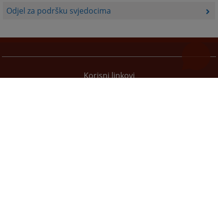
Odjel za podršku svjedocima
Korisni linkovi
Pomoć za korištenje
Mapa stranice
Pravila privatnosti
Redizajn web stranice je finansirala Evropska unija. Za njen sadržaj isključivo je odgovorno
Visoko sudsko i tužilačko vijeće BiH i ona ne odražava nužno stavove Evropske unije.