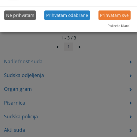
Ne prihvatam
Prihvatam odabrane
Prihvatam sve
Pokreće Klaro!
1 - 3 / 3
1
Nadležnost suda
Sudska odjeljenja
Organigram
Pisarnica
Sudska policija
Akti suda