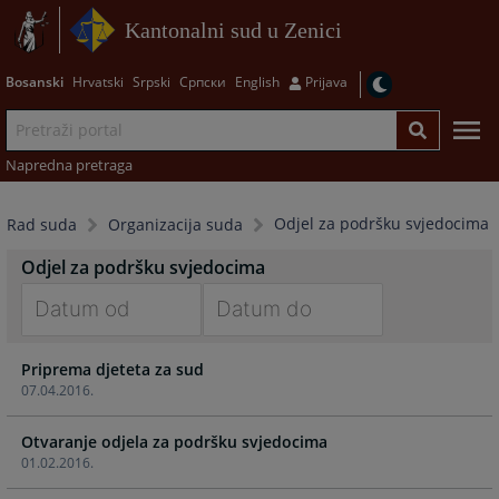
Kantonalni sud u Zenici
Bosanski
Hrvatski
Srpski
Српски
English
Prijava
Napredna pretraga
Odjel za podršku svjedocima
Rad suda
Organizacija suda
Odjel za podršku svjedocima
Navigate
Navigate
Priprema djeteta za sud
forward
forward
07.04.2016.
to
to
interact
interact
Otvaranje odjela za podršku svjedocima
with
with
01.02.2016.
the
the
calendar
calendar