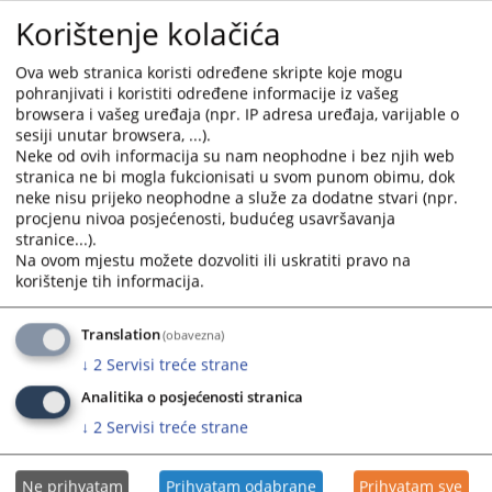
Korištenje kolačića
Ova web stranica koristi određene skripte koje mogu
pohranjivati i koristiti određene informacije iz vašeg
browsera i vašeg uređaja (npr. IP adresa uređaja, varijable o
sesiji unutar browsera, ...).
Neke od ovih informacija su nam neophodne i bez njih web
stranica ne bi mogla fukcionisati u svom punom obimu, dok
neke nisu prijeko neophodne a služe za dodatne stvari (npr.
Trenutno nema vijesti
procjenu nivoa posjećenosti, budućeg usavršavanja
stranice...).
Na ovom mjestu možete dozvoliti ili uskratiti pravo na
korištenje tih informacija.
Translation
(obavezna)
↓
2
Servisi treće strane
Analitika o posjećenosti stranica
↓
2
Servisi treće strane
Ne prihvatam
Prihvatam odabrane
Prihvatam sve