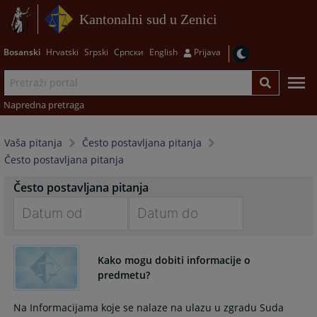
Kantonalni sud u Zenici
Bosanski
Hrvatski
Srpski
Српски
English
Prijava
Napredna pretraga
Vaša pitanja
Često postavljana pitanja
Često postavljana pitanja
Često postavljana pitanja
Navigate
Navigate
forward
forward
Kako mogu dobiti informacije o
to
to
predmetu?
interact
interact
with
with
Na Informacijama koje se nalaze na ulazu u zgradu Suda
the
the