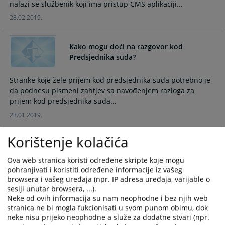
nalazi se službenik koji ima pristup CMS aplikaciji...
calendar
calendar
28.02.2019.
and
and
select
select
a
a
Kako mogu doći na razgovor kod
date.
date.
Predsjednika suda?
Press
Press
the
the
Stranke koje žele prijem kod predsjednika suda potrebno je
question
question
da podnesu pismeni zahtjev sa navođenjem razloga za
mark
mark
prijem kod predsjednika suda...
key
key
23.01.2019.
to
to
get
get
Korištenje kolačića
the
the
Pravno shvatanje
keyboard
keyboard
Ova web stranica koristi određene skripte koje mogu
shortcuts
shortcuts
pohranjivati i koristiti određene informacije iz vašeg
for
for
Ukoliko tražitelj izvršenja ne predujmi troškove ...
browsera i vašeg uređaja (npr. IP adresa uređaja, varijable o
changing
changing
sesiji unutar browsera, ...).
25.10.2016.
dates.
dates.
Neke od ovih informacija su nam neophodne i bez njih web
stranica ne bi mogla fukcionisati u svom punom obimu, dok
neke nisu prijeko neophodne a služe za dodatne stvari (npr.