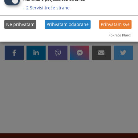
↓
2
Servisi treće strane
6757
PREGLEDA
Ne prihvatam
Prihvatam odabrane
Prihvatam sve
Pokreće Klaro!