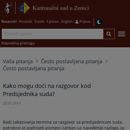
Kantonalni sud u Zenici
Bosanski
Hrvatski
Srpski
Српски
English
Prijava
Napredna pretraga
Vaša pitanja
Često postavljana pitanja
Često postavljana pitanja
Kako mogu doći na razgovor kod
Predsjednika suda?
23.01.2019.
Radi zakazivanja termina za razgovor sa predsjednicom suda,
potrebno je podnijeti pismeni zahtjev uz navođenje razloga za