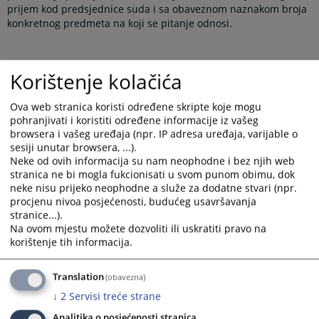
prijem kod predsjednice suda i sa obaveznom naznakom broja
konkretnog predmeta na koji se pitanje odnosi.
Prijem će se omogućiti u jednom od slobodnih termina za
Korištenje kolačića
prijem stranaka. Predsjednica suda prima stranke jedan put
mjesečno i to svake prve srijede u mjesecu u periodu od 11,00
Ova web stranica koristi određene skripte koje mogu
do 13,00 sati.
pohranjivati i koristiti određene informacije iz vašeg
browsera i vašeg uređaja (npr. IP adresa uređaja, varijable o
sesiji unutar browsera, ...).
Stranke se mogu i pismeno obratiti predsjednici suda uz
Neke od ovih informacija su nam neophodne i bez njih web
obavezno navođenje broja konkretnog predmeta u sudu i
stranica ne bi mogla fukcionisati u svom punom obimu, dok
tražiti konkretnu informaciju.
neke nisu prijeko neophodne a služe za dodatne stvari (npr.
procjenu nivoa posjećenosti, budućeg usavršavanja
stranice...).
Prikazana vijest je na
:
Bosanski jezik
Na ovom mjestu možete dozvoliti ili uskratiti pravo na
korištenje tih informacija.
Prateći dokumenti
Translation
(obavezna)
Obrazac zahtjeva za prijem kod predsjednice suda
↓
2
Servisi treće strane
Analitika o posjećenosti stranica