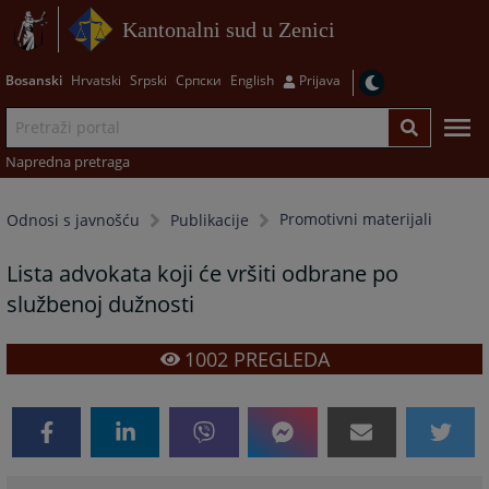
Kantonalni sud u Zenici
Bosanski
Hrvatski
Srpski
Српски
English
Prijava
Napredna pretraga
Promotivni materijali
Odnosi s javnošću
Publikacije
Lista advokata koji će vršiti odbrane po
službenoj dužnosti
1002
PREGLEDA