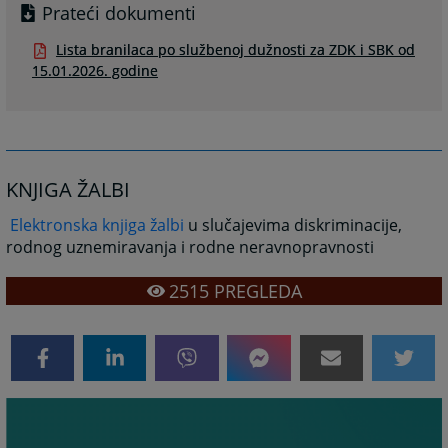
Prateći dokumenti
Lista branilaca po službenoj dužnosti za ZDK i SBK od
15.01.2026. godine
KNJIGA ŽALBI
Elektronska knjiga žalbi
u slučajevima diskriminacije,
rodnog uznemiravanja i rodne neravnopravnosti
2515
PREGLEDA