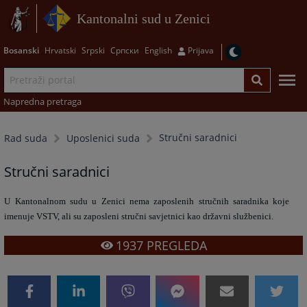
Kantonalni sud u Zenici
Bosanski
Hrvatski
Srpski
Српски
English
Prijava
Napredna pretraga
Stručni saradnici
Rad suda
Uposlenici suda
Stručni saradnici
U Kantonalnom sudu u Zenici nema zaposlenih stručnih saradnika koje
imenuje VSTV, ali su zaposleni stručni savjetnici kao državni službenici.
1937
PREGLEDA