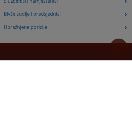
Službenici i namještenici
Bivše sudije i predsjednici
Upražnjene pozicije
Korisni linkovi
Pomoć za korištenje
Mapa stranice
Pravila privatnosti
Redizajn web stranice je finansirala Evropska unija. Za njen sadržaj isključivo je odgovorno
Visoko sudsko i tužilačko vijeće BiH i ona ne odražava nužno stavove Evropske unije.