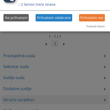
↓
2
Servisi treće strane
Ne prihvatam
Prihvatam odabrane
Prihvatam sve
Pokreće Klaro!
1 - 1 / 1
1
Predsjednik suda
Sekretar suda
Sudije suda
Dodatne sudije
Stručni saradnici