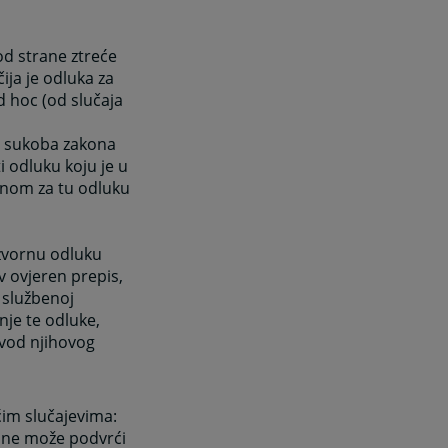
od strane ztreće
ija je odluka za
 hoc (od slučaja
u sukoba zakona
 odluku koju je u
vnom za tu odluku
 izvornu odluku
ov ovjeren prepis,
u službenoj
nje te odluke,
evod njihovog
ćim slučajevima:
a ne može podvrći