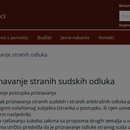
Bosan
ci
Idi
na
Napre
sadržaj
osi s javnošću
Budžet
Javne nabavke
Kontakt
vanje stranih odluka
navanje stranih sudskih odluka
anje postupka priznavanja
k priznavanja stranih sudskih i stranih arbitražnih odluka 
ogom ovlaštenog subjekta (stranka u postupku, ili njen univer
rni nasljednik).
o rješavanju sukoba zakona sa propisima drugih zemalja u
a izričito predviđa da je priznavanje odluke stranog suda 