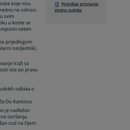
osobe koje nisu
Prijedlog priznanje
sredno ne odnosi.
strane sudske
 u svim
pku u kome se
mjestiti nekim
 se prijedlogom
larni nasljednik).
vanje traži sa
sti iste po pravu
 sudskih odluka o
 Ze-Do Kantona.
no je nadležan
no izvršenja.
ežan sud na čijem