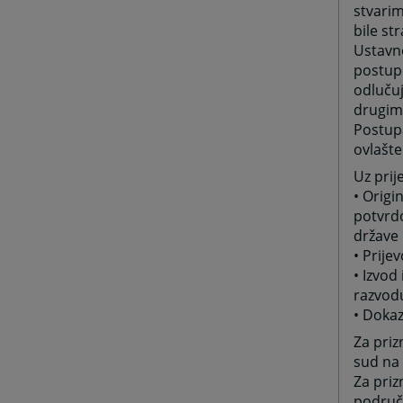
stvarim
bile st
Ustavno
postup
odluču
drugim
Postupa
ovlašte
Uz prije
• Origi
potvrd
države 
• Prij
• Izvod
razvod
• Doka
Za priz
sud na 
Za priz
područj