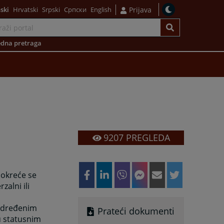
ski
Hrvatski
Srpski
Српски
English
Prijava
dna pretraga
9207
PREGLEDA
pokreće se
zalni ili
 određenim
Prateći dokumenti
u statusnim