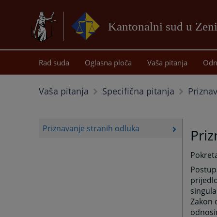
Kantonalni sud u Zeni
Rad suda
Oglasna ploča
Vaša pitanja
Odn
Prizna
Vaša pitanja
Specifična pitanja
Priznavanje stranih odluka
Priz
Pokret
Postupa
prijedl
singula
Zakon 
odnosim