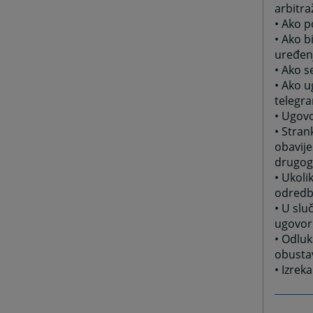
arbitraž
• Ako p
• Ako b
uređen
• Ako s
• Ako u
telegra
• Ugovo
• Stran
obavije
drugog
• Ukoli
odredb
• U slu
ugovoro
• Odluk
obustav
• Izrek