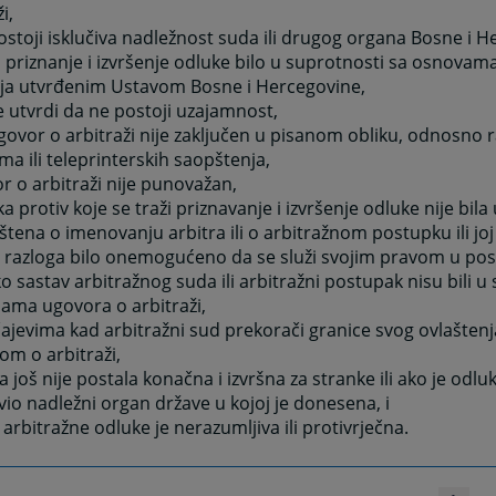
i,
ostoji isklučiva nadležnost suda ili drugog organa Bosne i H
i priznanje i izvršenje odluke bilo u suprotnosti sa osnova
ja utvrđenim Ustavom Bosne i Hercegovine,
e utvrdi da ne postoji uzajamnost,
govor o arbitraži nije zaključen u pisanom obliku, odnosn
ma ili teleprinterskih saopštenja,
r o arbitraži nije punovažan,
ka protiv koje se traži priznavanje i izvršenje odluke nije bil
štena o imenovanju arbitra ili o arbitražnom postupku ili joj 
 razloga bilo onemogućeno da se služi svojim pravom u po
ko sastav arbitražnog suda ili arbitražni postupak nisu bili u
ama ugovora o arbitraži,
čajevima kad arbitražni sud prekorači granice svog ovlašte
m o arbitraži,
a još nije postala konačna i izvršna za stranke ili ako je odluk
io nadležni organ države u kojoj je donesena, i
a arbitražne odluke je nerazumljiva ili protivrječna.