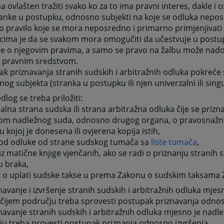
a ovlašten tražiti svako ko za to ima pravni interes, dakle i 
ranke u postupku, odnosno subjekti na koje se odluka nepo
 pravilo koje se mora neposredno i primarno primjenjivati
cima je da se svakom mora omogučiti da učestvuje u postu
je o njegovim pravima, a samo se pravo na žalbu može nado
 pravnim sredstvom.
k priznavanja stranih sudskih i arbitražnih odluka pokreće
nog subjekta (stranka u postupku ili njen univerzalni ili singu
dlog se treba priložiti:
nalna strana sudska ili strana arbitražna odluka čije se prizna
om nadležnog suda, odnosno drugog organa, o pravosnažno
u kojoj je donesena ili ovjerena kopija istih,
evod odluke od strane sudskog tumača sa
liste tumača
,
 iz matične knjige vjenčanih, ako se radi o priznanju stranih
u braka,
z o uplati sudske takse u prema Zakonu o sudskim taksama
navanje i izvršenje stranih sudskih i arbitražnih odluka mjes
čijem području treba sprovesti postupak priznavanja odnos
navanje stranih sudskih i arbitražnih odluka mjesno je nadl
u treba provesti postupak priznanja odnosno izvršenja.