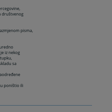
ercegovine,
ma društvenog
o razmjenom pisma,
a uredno
je iz nekog
stupku,
 skladu sa
njaodređene
u poništio ili