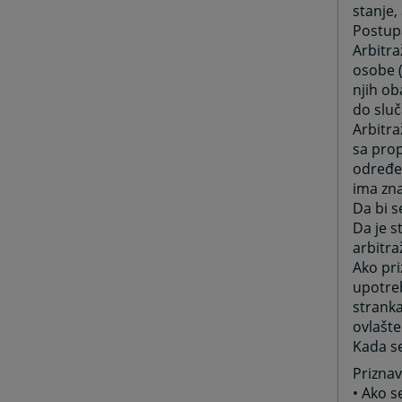
stanje,
Postupa
Arbitra
osobe (
njih ob
do sluč
Arbitr
sa pro
određe
ima zna
Da bi s
Da je s
arbitra
Ako pri
upotreb
stranka
ovlašt
Kada se
Priznav
• Ako 