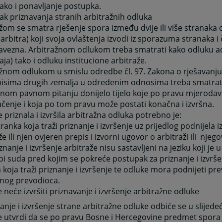
 ako i ponavljanje postupka.
k priznavanja stranih arbitražnih odluka
žom se smatra rješenje spora između dvije ili više stranaka 
arbitra) koji svoja ovlaštenja izvodi iz sporazuma stranaka i č
avezna. Arbitražnom odlukom treba smatrati kako odluku ad
aja) tako i odluku institucione arbitraže.
ažnom odlukom u smislu odredbe čl. 97. Zakona o rješavanj
pisima drugih zemalja u određenim odnosima treba smatrati
nom pavnom pitanju donijelo tijelo koje po pravu mjeroda
čenje i koja po tom pravu može postati konačna i izvršna.
e priznala i izvršila arbitražna odluka potrebno je:
tranka koja traži priznanje i izvršenje uz prijedlog podnijela
že ili njen ovjeren prepis i izvorni ugovor o arbitraži ili njeg
znanje i izvršenje arbitraže nisu sastavljeni na jeziku koji je 
i suda pred kojim se pokreće postupak za priznanje i izvrše
 koja traži priznanje i izvršenje te odluke mora podnijeti pr
enog prevodioca.
 neće izvršiti priznavanje i izvršenje arbitražne odluke
anje i izvršenje strane arbitražne odluke odbiće se u slijede
se utvrdi da se po pravu Bosne i Hercegovine predmet spor