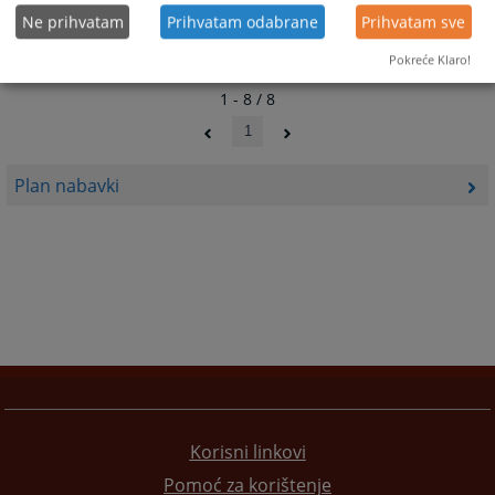
Ne prihvatam
Prihvatam odabrane
Prihvatam sve
Pokreće Klaro!
1 - 8 / 8
1
Plan nabavki
Korisni linkovi
Pomoć za korištenje