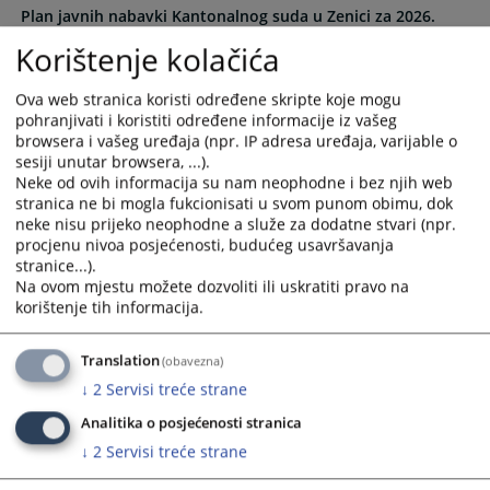
Plan javnih nabavki Kantonalnog suda u Zenici za 2026.
and
and
godinu
select
select
Korištenje kolačića
20.01.2026.
a
a
date.
date.
Ova web stranica koristi određene skripte koje mogu
Izmjene i dopune plana javnih nabavki 03.06.2025.
Press
Press
pohranjivati i koristiti određene informacije iz vašeg
02.07.2025.
the
the
browsera i vašeg uređaja (npr. IP adresa uređaja, varijable o
sesiji unutar browsera, ...).
question
question
Neke od ovih informacija su nam neophodne i bez njih web
Izmjene i dopune plana javnih nabavki 28.04.2025
mark
mark
stranica ne bi mogla fukcionisati u svom punom obimu, dok
02.07.2025.
key
key
neke nisu prijeko neophodne a služe za dodatne stvari (npr.
to
to
procjenu nivoa posjećenosti, budućeg usavršavanja
Izmjene i dopune plana javnih nabavki 26.06.2025
get
get
stranice...).
02.07.2025.
the
the
Na ovom mjestu možete dozvoliti ili uskratiti pravo na
keyboard
keyboard
korištenje tih informacija.
Izmjene i dopune plana javnih nabavki 20.05.2025
shortcuts
shortcuts
21.05.2025.
for
for
Translation
(obavezna)
changing
changing
↓
2
Servisi treće strane
Plan javnih nabavki Kantonalnog suda u Zenici za 2025.
dates.
dates.
godinu
Analitika o posjećenosti stranica
28.01.2025.
↓
2
Servisi treće strane