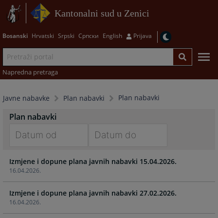
Kantonalni sud u Zenici
Bosanski
Hrvatski
Srpski
Српски
English
Prijava
Napredna pretraga
Plan nabavki
Javne nabavke
Plan nabavki
Plan nabavki
Navigate
Navigate
Izmjene i dopune plana javnih nabavki 15.04.2026.
forward
forward
16.04.2026.
to
to
interact
interact
Izmjene i dopune plana javnih nabavki 27.02.2026.
with
with
16.04.2026.
the
the
calendar
calendar