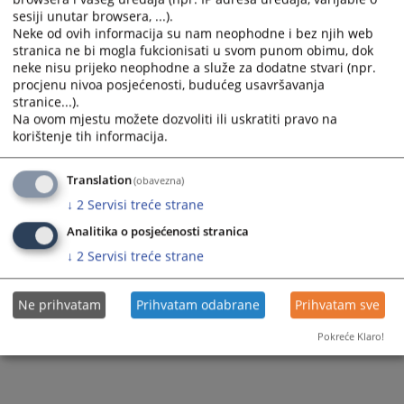
sesiji unutar browsera, ...).
Neke od ovih informacija su nam neophodne i bez njih web
stranica ne bi mogla fukcionisati u svom punom obimu, dok
neke nisu prijeko neophodne a služe za dodatne stvari (npr.
procjenu nivoa posjećenosti, budućeg usavršavanja
stranice...).
Na ovom mjestu možete dozvoliti ili uskratiti pravo na
korištenje tih informacija.
Translation
(obavezna)
↓
2
Servisi treće strane
Analitika o posjećenosti stranica
↓
2
Servisi treće strane
Ne prihvatam
Prihvatam odabrane
Prihvatam sve
Pokreće Klaro!