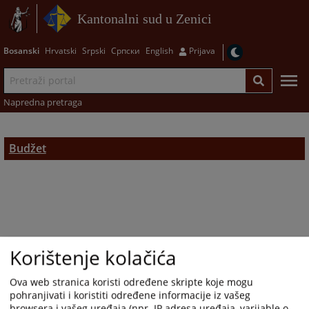
Kantonalni sud u Zenici
Bosanski
Hrvatski
Srpski
Српски
English
Prijava
Napredna pretraga
Budžet
Korištenje kolačića
Ova web stranica koristi određene skripte koje mogu
pohranjivati i koristiti određene informacije iz vašeg
browsera i vašeg uređaja (npr. IP adresa uređaja, varijable o