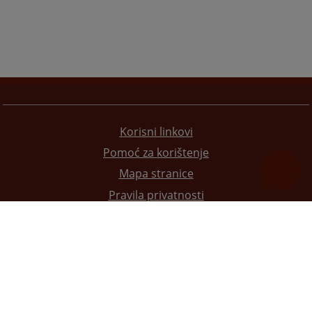
Korisni linkovi
Pomoć za korištenje
Mapa stranice
Pravila privatnosti
Redizajn web stranice je finansirala Evropska unija. Za njen sadržaj isključivo je odgovorno
Visoko sudsko i tužilačko vijeće BiH i ona ne odražava nužno stavove Evropske unije.