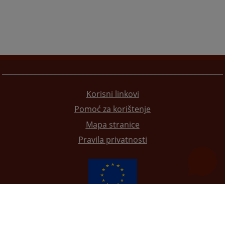
Korisni linkovi
Pomoć za korištenje
Mapa stranice
Pravila privatnosti
Redizajn web stranice je finansirala Evropska unija. Za njen sadržaj isključivo je odgovorno
Visoko sudsko i tužilačko vijeće BiH i ona ne odražava nužno stavove Evropske unije.