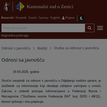
Kantonalni sud u Zenici
Bosanski
Hrvatski
Srpski
Српски
English
Prijava
Napredna pretraga
Osoba za odnose s javnošću
Odnosi s javnošću
Mediji
Odnosi sa javnošću
29.04.2026. godine
Stručni savjetnik za odnose s javnošću u Odjeljenju sudske uprave, je
službenik za informisanje koji obrađuje zahtjeve sačinjene u smislu
Zakona o slobodi pristupa informacijama u Federaciji Bosne i
Hercegovine ("Službene novine Federacije BiH" broj 32/01 i 48/11),
donosi rješenja i ista potpisuje.