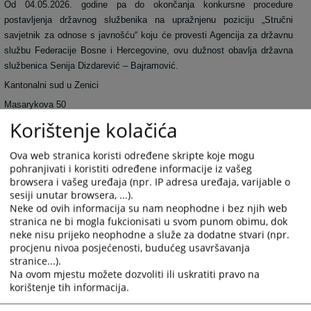
Od 04.05.2026. godine pa do okončanja konkursne procedure
postavljenja državnog službenika na upražnjenu poziciju „Stručni
savjetnik za odnose s javnošću“ koju će provesti Agencija za državnu
službu Federacije Bosne i Hercegovine, ovu dužnost obavlja državna
službenica Senija Dizdarević – Bajramović.
Kantonalni sud u Zenici
Masarykova 50
Korištenje kolačića
Tel: +387 32 246-210 lok. 139
e-mail: senija.dizdarevic@pravosudje.ba
Ova web stranica koristi određene skripte koje mogu
pohranjivati i koristiti određene informacije iz vašeg
4447
PREGLEDA
browsera i vašeg uređaja (npr. IP adresa uređaja, varijable o
sesiji unutar browsera, ...).
Neke od ovih informacija su nam neophodne i bez njih web
stranica ne bi mogla fukcionisati u svom punom obimu, dok
neke nisu prijeko neophodne a služe za dodatne stvari (npr.
procjenu nivoa posjećenosti, budućeg usavršavanja
stranice...).
Prateći dokumenti
Na ovom mjestu možete dozvoliti ili uskratiti pravo na
korištenje tih informacija.
Obrazac zahtjeva za pristup informacijama