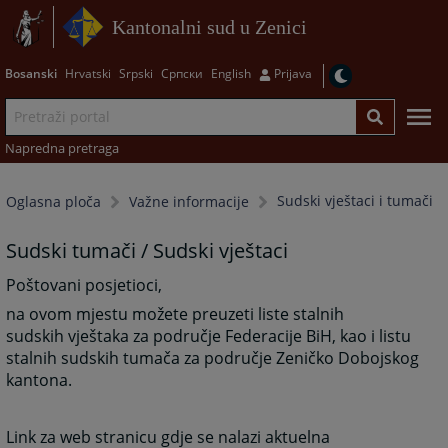
Kantonalni sud u Zenici
Bosanski
Hrvatski
Srpski
Српски
English
Prijava
Napredna pretraga
Sudski vještaci i tumači
Oglasna ploča
Važne informacije
Sudski tumači / Sudski vještaci
Poštovani posjetioci,
na ovom mjestu možete preuzeti liste stalnih
sudskih vještaka za područje Federacije BiH, kao i listu
stalnih sudskih tumača za područje Zeničko Dobojskog
kantona.
Link za web stranicu gdje se nalazi aktuelna