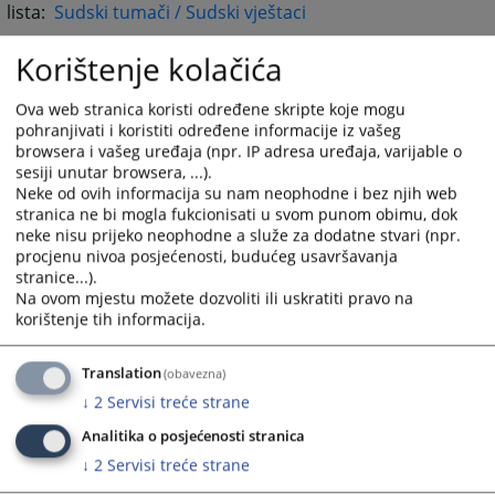
lista:
Sudski tumači / Sudski vještaci
4172
PREGLEDA
Korištenje kolačića
Ova web stranica koristi određene skripte koje mogu
pohranjivati i koristiti određene informacije iz vašeg
browsera i vašeg uređaja (npr. IP adresa uređaja, varijable o
sesiji unutar browsera, ...).
Neke od ovih informacija su nam neophodne i bez njih web
stranica ne bi mogla fukcionisati u svom punom obimu, dok
neke nisu prijeko neophodne a služe za dodatne stvari (npr.
procjenu nivoa posjećenosti, budućeg usavršavanja
stranice...).
Na ovom mjestu možete dozvoliti ili uskratiti pravo na
korištenje tih informacija.
Translation
(obavezna)
↓
2
Servisi treće strane
Analitika o posjećenosti stranica
↓
2
Servisi treće strane