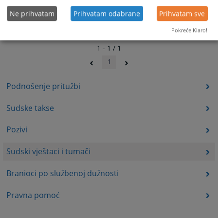
Ne prihvatam
Prihvatam odabrane
Prihvatam sve
Pokreće Klaro!
1 - 1 / 1
1
Podnošenje pritužbi
Sudske takse
Pozivi
Sudski vještaci i tumači
Branioci po službenoj dužnosti
Pravna pomoć