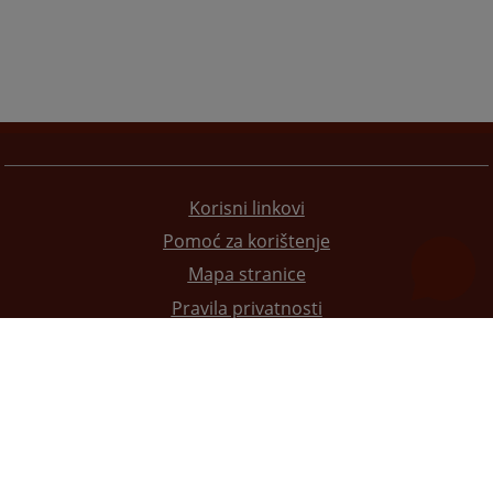
Korisni linkovi
Pomoć za korištenje
Mapa stranice
Pravila privatnosti
Redizajn web stranice je finansirala Evropska unija. Za njen sadržaj isključivo je odgovorno
Visoko sudsko i tužilačko vijeće BiH i ona ne odražava nužno stavove Evropske unije.