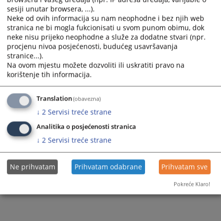
IZMJENE I DOPUNE PLANA JN 3
sesiji unutar browsera, ...).
Neke od ovih informacija su nam neophodne i bez njih web
stranica ne bi mogla fukcionisati u svom punom obimu, dok
neke nisu prijeko neophodne a služe za dodatne stvari (npr.
217
PREGLEDA
procjenu nivoa posjećenosti, budućeg usavršavanja
stranice...).
Na ovom mjestu možete dozvoliti ili uskratiti pravo na
korištenje tih informacija.
Translation
(obavezna)
↓
2
Servisi treće strane
Analitika o posjećenosti stranica
↓
2
Servisi treće strane
Ne prihvatam
Prihvatam odabrane
Prihvatam sve
Pokreće Klaro!