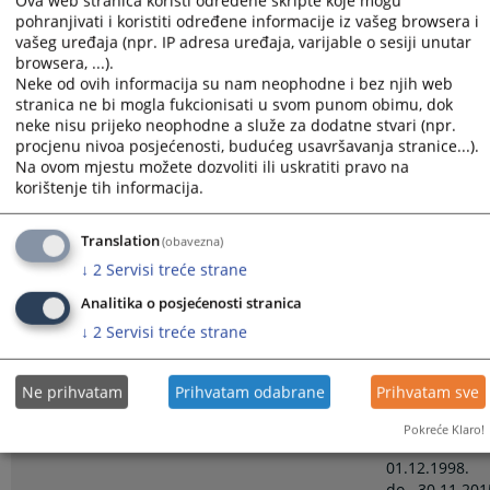
Ova web stranica koristi određene skripte koje mogu
godine
pohranjivati i koristiti određene informacije iz vašeg browsera i
vašeg uređaja (npr. IP adresa uređaja, varijable o sesiji unutar
Diplomirala n
browsera, ...).
Obrazovanje i kvalifikacije:
Pravnom
Neke od ovih informacija su nam neophodne i bez njih web
stranica ne bi mogla fukcionisati u svom punom obimu, dok
fakultetu u
neke nisu prijeko neophodne a služe za dodatne stvari (npr.
Splitu,
procjenu nivoa posjećenosti, budućeg usavršavanja stranice...).
29.01.1996.
Na ovom mjestu možete dozvoliti ili uskratiti pravo na
korištenje tih informacija.
26.06.1998.
Pravosudni ispit položila:
godine
Translation
(obavezna)
↓
2
Servisi treće strane
Sudija
Radno iskustvo u pravosuđu:
Kantonalnog
Analitika o posjećenosti stranica
suda u Zenici
↓
2
Servisi treće strane
od 01.12.2015
Sudija
Ne prihvatam
Prihvatam odabrane
Prihvatam sve
Općinskog
suda u
Pokreće Klaro!
Travniku od
01.12.1998.
do
30.11.201