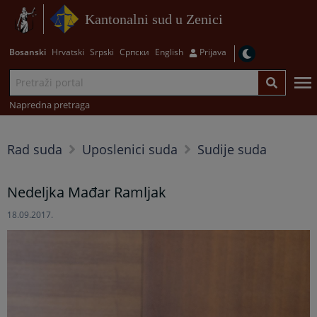
Kantonalni sud u Zenici
Bosanski
Hrvatski
Srpski
Српски
English
Prijava
Napredna pretraga
Rad suda
Uposlenici suda
Sudije suda
Nedeljka Mađar Ramljak
18.09.2017.