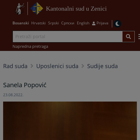
Kantonalni sud u Zenici
Bosanski
Hrvatski
Srpski
Српски
English
Prijava
Napredna pretraga
Rad suda
Uposlenici suda
Sudije suda
Sanela Popović
23.08.2022.