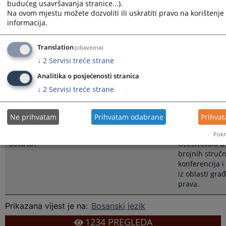
budućeg usavršavanja stranice...).
Pravosudni ispit položila:
07.02.2005. godi
Na ovom mjestu možete dozvoliti ili uskratiti pravo na korištenje 
informacija.
Sudija Kanton
Radno iskustvo u pravosuđu:
suda u Zenici
Translation
(obavezna)
16.06.2022.go
↓
2
Servisi treće strane
Sudija Općins
Analitika o posjećenosti stranica
u Zenici od 01
↓
2
Servisi treće strane
do 15.06.202
Član Udruženj
Aktivnosti u profesionalnim
Ne prihvatam
Prihvatam odabrane
Prihva
Federacije Bos
udruženjima:
Hercegovine
Pokr
Učestvovala u
Ostalo:
brojnih stručn
konferencija 
iz oblasti gra
prava.
Prikazana vijest je na
:
Bosanski jezik
1234
PREGLEDA