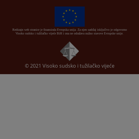
Redizajn web stranice je finansirala Evropska unija. Za njen sadržaj isključivo je odgovorno
Visoko sudsko i tužilačko vijeće BiH i ona ne odražava nužno stavove Evropske unije.
© 2021
Visoko sudsko i tužilačko vijeće