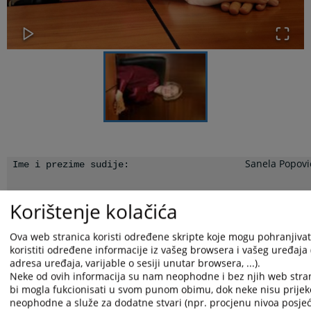
Sanela Popovi
Ime i prezime sudije:
Zenica, 17. ja
Korištenje kolačića
Mjesto i datum
godine
rođenja:
Ova web stranica koristi određene skripte koje mogu pohranjivati
Diplomirala n
Obrazovanje i kvalifikacije:
koristiti određene informacije iz vašeg browsera i vašeg uređaja 
Pravnom fakul
adresa uređaja, varijable o sesiji unutar browsera, ...).
Sarajevu, Univ
Neke od ovih informacija su nam neophodne i bez njih web stra
Sarajevu
bi mogla fukcionisati u svom punom obimu, dok neke nisu prijek
26.04.2002.go
neophodne a služe za dodatne stvari (npr. procjenu nivoa posjeć