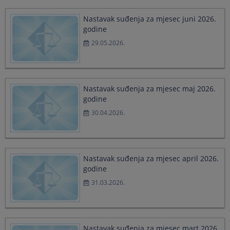
a
a
date.
date.
Nastavak suđenja za mjesec juni 2026.
Press
Press
godine
the
the
29.05.2026.
question
question
mark
mark
key
key
to
to
get
get
Nastavak suđenja za mjesec maj 2026.
the
the
godine
keyboard
keyboard
30.04.2026.
shortcuts
shortcuts
for
for
changing
changing
dates.
dates.
Nastavak suđenja za mjesec april 2026.
godine
31.03.2026.
Nastavak suđenja za mjesec mart 2026.