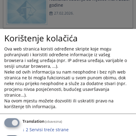
godine
27.02.2026.
Korištenje kolačića
Nastavak suđenja za mjesec februar
2026. godine
Ova web stranica koristi određene skripte koje mogu
30.01.2026.
pohranjivati i koristiti određene informacije iz vašeg
browsera i vašeg uređaja (npr. IP adresa uređaja, varijable o
sesiji unutar browsera, ...).
Neke od ovih informacija su nam neophodne i bez njih web
stranica ne bi mogla fukcionisati u svom punom obimu, dok
Nastavak suđenja za mjesec januar
neke nisu prijeko neophodne a služe za dodatne stvari (npr.
2026. godine
procjenu nivoa posjećenosti, budućeg usavršavanja
stranice...).
31.12.2025.
Na ovom mjestu možete dozvoliti ili uskratiti pravo na
korištenje tih informacija.
Translation
(obavezna)
Nastavak suđenja za mjesec decembar
2025. godine
↓
2
Servisi treće strane