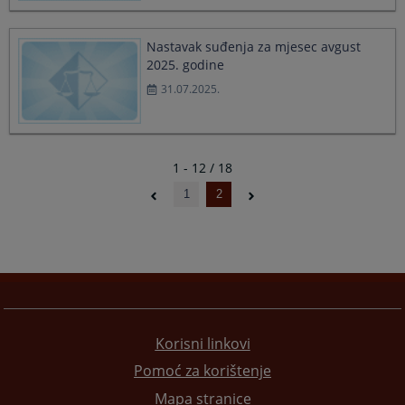
Nastavak suđenja za mjesec avgust
2025. godine
31.07.2025.
1 - 12 / 18
1
2
Korisni linkovi
Pomoć za korištenje
Mapa stranice