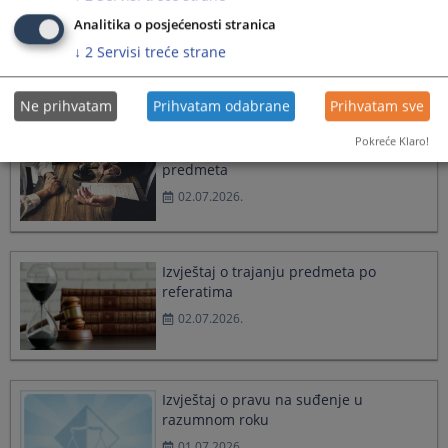
Izvještaj o kvalitetu sudskih odluka
Analitika o posjećenosti stranica
Kantonalnog suda u Zenici
↓
2
Servisi treće strane
03.07.2026.
Ne prihvatam
Prihvatam odabrane
Prihvatam sve
Pokreće Klaro!
Izvještaj o realizaciji plana rješavanja
predmeta
02.07.2026.
Izvještaj o trajanju predmeta po
referatima
02.07.2026.
Izvještaj o pravu na suđenje u
razumnom roku
01.07.2026.