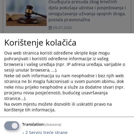
Osuđujuća presuda zbog krivičnih
djela pokušaja ubistva i posjedovanja i
omogućavanja uživanja opojnih droga,
postala pravosnažna
09.07.2026.
Korištenje kolačića
Kantonalni sud u Zenici izrekao
presudu zbog produženog krivičnog
Ova web stranica koristi određene skripte koje mogu
djela zloupotreba položaja ili
pohranjivati i koristiti određene informacije iz vašeg
browsera i vašeg uređaja (npr. IP adresa uređaja, varijable o
ovlaštenja i krivičnog djela pranje
sesiji unutar browsera, ...).
novca
Neke od ovih informacija su nam neophodne i bez njih web
09.07.2026.
stranica ne bi mogla fukcionisati u svom punom obimu, dok
neke nisu prijeko neophodne a služe za dodatne stvari (npr.
procjenu nivoa posjećenosti, budućeg usavršavanja
Posjeta Predsjednice Vrhovnog suda
stranice...).
Federacije BiH
Na ovom mjestu možete dozvoliti ili uskratiti pravo na
korištenje tih informacija.
03.07.2026.
Translation
(obavezna)
↓
2
Servisi treće strane