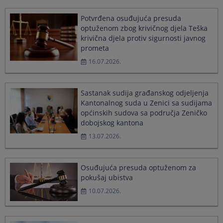
a
a
Potvrđena osuđujuća presuda
date.
date.
Press
Press
optuženom zbog krivičnog djela Teška
the
the
krivična djela protiv sigurnosti javnog
question
question
prometa
mark
mark
16.07.2026.
key
key
to
to
get
get
Sastanak sudija građanskog odjeljenja
the
the
Kantonalnog suda u Zenici sa sudijama
keyboard
keyboard
shortcuts
shortcuts
općinskih sudova sa područja Zeničko
for
for
dobojskog kantona
changing
changing
13.07.2026.
dates.
dates.
Osuđujuća presuda optuženom za
pokušaj ubistva
10.07.2026.