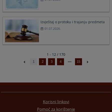
Izvještaj o protoku i trajanju predmeta
01.07.2026.
1 - 12 / 170
1
2
3
4
15
Korisni linkovi
Pomoć za korištenje