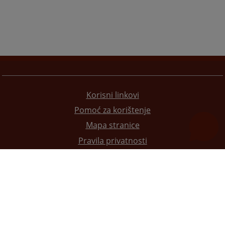
Korisni linkovi
Pomoć za korištenje
Mapa stranice
Pravila privatnosti
Redizajn web stranice je finansirala Evropska unija. Za njen sadržaj isključivo je odgovorno
Visoko sudsko i tužilačko vijeće BiH i ona ne odražava nužno stavove Evropske unije.