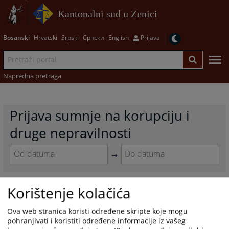
Kantonalni sud u Zenici
Bosanski
Hrvatski
Srpski
Српски
English
Prijava
Napredna pretraga
Prijava sumnje na korupciju i
druge nepravilnosti
Navigate
Navigate
forward
forward
to
to
Korištenje kolačića
0 - 0 / 0
interact
interact
with
with
1
Ova web stranica koristi određene skripte koje mogu
the
the
pohranjivati i koristiti određene informacije iz vašeg
calendar
calendar