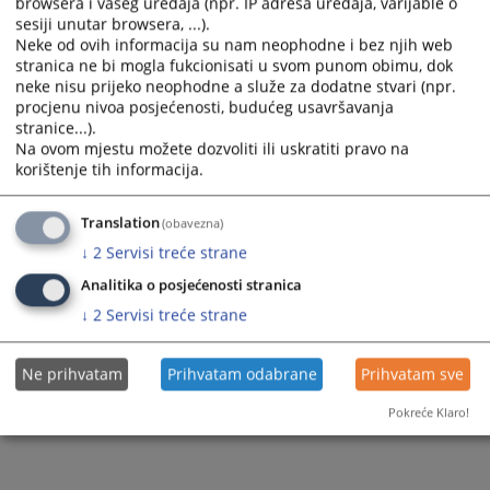
browsera i vašeg uređaja (npr. IP adresa uređaja, varijable o
and
and
sesiji unutar browsera, ...).
select
select
Neke od ovih informacija su nam neophodne i bez njih web
a
a
stranica ne bi mogla fukcionisati u svom punom obimu, dok
date.
date.
neke nisu prijeko neophodne a služe za dodatne stvari (npr.
Press
Press
procjenu nivoa posjećenosti, budućeg usavršavanja
the
the
stranice...).
question
question
Na ovom mjestu možete dozvoliti ili uskratiti pravo na
mark
mark
korištenje tih informacija.
key
key
to
to
get
get
Translation
(obavezna)
the
the
↓
2
Servisi treće strane
keyboard
keyboard
shortcuts
shortcuts
Analitika o posjećenosti stranica
for
for
↓
2
Servisi treće strane
changing
changing
dates.
dates.
Ne prihvatam
Prihvatam odabrane
Prihvatam sve
Pokreće Klaro!