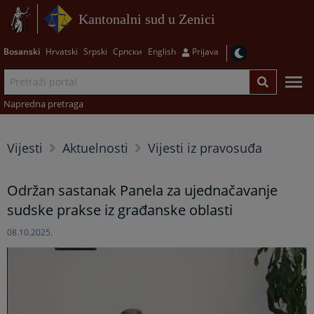
Kantonalni sud u Zenici
Bosanski
Hrvatski
Srpski
Српски
English
Prijava
Napredna pretraga
Vijesti
Aktuelnosti
Vijesti iz pravosuđa
Održan sastanak Panela za ujednačavanje
sudske prakse iz građanske oblasti
08.10.2025.