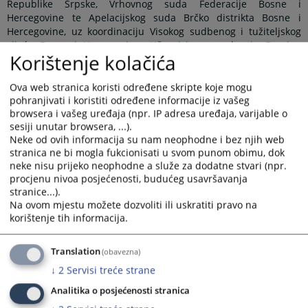
Republike Srpske, Vrhovnog suda Federacije Bosne i
Hercegovine te Apelacijskog suda Brčko distrikta Bosne i
Hercegovine, uz koordinaciju Visokog sudbenog i tužiteljskog
vijeća Bosne i Hercegovine. Učesnicima se obratio Damjan
Korištenje kolačića
Kaurinović, predsjednik Apelacijskog suda Brčko distrikta BiH
kao suda domaćina ovog sastanka, te naglasio značaj Panela
kao mehanizma za ujednačavanje sudske prakse na nivou
Ova web stranica koristi određene skripte koje mogu
države, a radi osiguranja pravne sigurnosti i jednakosti pred
pohranjivati i koristiti određene informacije iz vašeg
browsera i vašeg uređaja (npr. IP adresa uređaja, varijable o
zakonom građana Bosne i Hercegovine.
sesiji unutar browsera, ...).
Na sastanku je usvojen zapisnik sa prethodnog sastanka
Neke od ovih informacija su nam neophodne i bez njih web
Panela iz građanske oblasti koji je održan 10.6.2025. godine u
stranica ne bi mogla fukcionisati u svom punom obimu, dok
Vrhovnom sudu Republike Srpske, kada su diskutirane teme:
neke nisu prijeko neophodne a služe za dodatne stvari (npr.
„Da li se radi o otklonjivom ili neotklonjivom nedostatku u
procjenu nivoa posjećenosti, budućeg usavršavanja
situaciji kada je označeni tuženi umro prije podnošenja tužbe“,
stranice...).
„Trasirana i sopstvena mjenica (Valjanost sopstvene mjenice
Na ovom mjestu možete dozvoliti ili uskratiti pravo na
izdate na blanketu trasirane mjenice)“ i „Elementi mjenice i
korištenje tih informacija.
pravna valjanost mjenice“. Povodom ovih tema usuglašena su
pravna shvaćanja koja su verificirana unutar Panel sudova.
Translation
(obavezna)
Sukladno Pravilima o radu Panela, shvaćanja će biti objavljena
↓
2
Servisi treće strane
na znanje ne samo pravosudnoj zajednici, nego i široj javnosti,
nakon što se obrazloženja pravnih shvaćanja pripreme i
Analitika o posjećenosti stranica
verificiraju od strane Panel sudova.