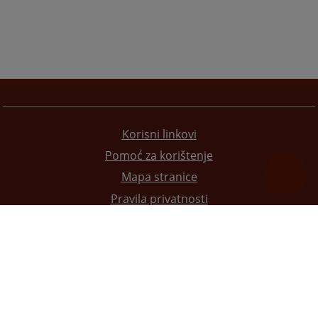
Korisni linkovi
Pomoć za korištenje
Mapa stranice
Pravila privatnosti
Redizajn web stranice je finansirala Evropska unija. Za njen sadržaj isključivo je odgovorno
Visoko sudsko i tužilačko vijeće BiH i ona ne odražava nužno stavove Evropske unije.