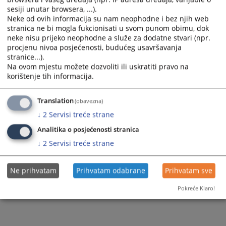
sesiji unutar browsera, ...).
Neke od ovih informacija su nam neophodne i bez njih web
stranica ne bi mogla fukcionisati u svom punom obimu, dok
neke nisu prijeko neophodne a služe za dodatne stvari (npr.
procjenu nivoa posjećenosti, budućeg usavršavanja
stranice...).
Na ovom mjestu možete dozvoliti ili uskratiti pravo na
korištenje tih informacija.
Translation
(obavezna)
↓
2
Servisi treće strane
Analitika o posjećenosti stranica
↓
2
Servisi treće strane
Ne prihvatam
Prihvatam odabrane
Prihvatam sve
Pokreće Klaro!