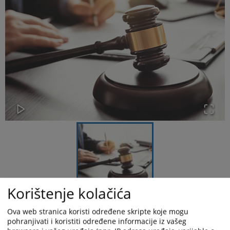
Korištenje kolačića
Na kraju 2024. godine u Kantonalnom sudu u Zenici broj
Ova web stranica koristi određene skripte koje mogu
neriješenih predmeta je iznosio 366. U toku 2025. godine
pohranjivati i koristiti određene informacije iz vašeg
Kantonalni sud u Zenici je zaprimio u rad 3645 predmeta (29