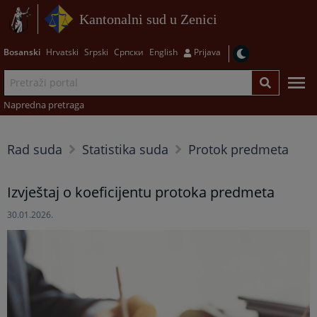
Kantonalni sud u Zenici
Bosanski
Hrvatski
Srpski
Српски
English
Prijava
Napredna pretraga
Rad suda
Statistika suda
Protok predmeta
Izvještaj o koeficijentu protoka predmeta
30.01.2026.