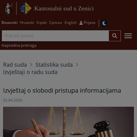
Kantonalni sud u Zenici
Bosanski
Hrvatski
Srpski
Српски
English
Prijava
Napredna pretraga
Rad suda
Statistika suda
Izvještaji o radu suda
Izvještaj o slobodi pristupa informacijama
02.04.2026.