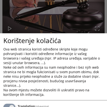
Korištenje kolačića
Ova web stranica koristi određene skripte koje mogu
pohranjivati i koristiti određene informacije iz vašeg
browsera i vašeg uređaja (npr. IP adresa uređaja, varijable o
sesiji unutar browsera, ...).
Kantonalni sud u Zenici je shodno Zakonu o slobodi pristupa
Neke od ovih informacija su nam neophodne i bez njih web
informacijama u Federaciji Bosne i Hercegovine („Službene
stranica ne bi mogla fukcionisati u svom punom obimu, dok
novine Federacije BiH“ broj: 32/01 i 48/11), obavezan dostavljati
neke nisu prijeko neophodne a služe za dodatne stvari (npr.
kvartalne izvještaje o slobodi pristupa informacijama Instituciji
procjenu nivoa posjećenosti, budućeg usavršavanja
Ombudsmana za ljudska prava Bosne i Hercegovine i
stranice...).
Parlamentu Federacije Bosne i Hercegovine.
Na ovom mjestu možete dozvoliti ili uskratiti pravo na
korištenje tih informacija.
U toku prvog kvartala 2026. godine, Kantonalni sud u Zenici je
primio 23 zahtjeva za slobodan pristup informacijama. U 5
slučajeva doneseno je rješenje o dozvoli pristupa informacijama,
Translation
(obavezna)