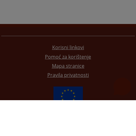
Korisni linkovi
Pomoć za korištenje
Mapa stranice
Pravila privatnosti
Redizajn web stranice je finansirala Evropska unija. Za njen sadržaj isključivo je odgovorno
Visoko sudsko i tužilačko vijeće BiH i ona ne odražava nužno stavove Evropske unije.