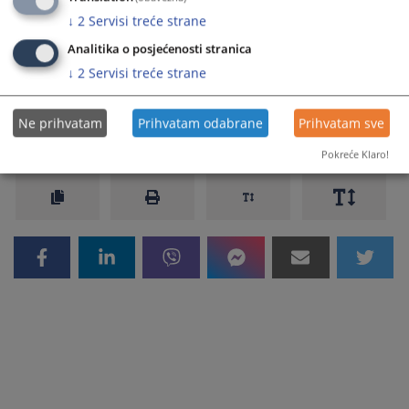
u 2 slučaja je doneseno rješenje o djelimičnoj dozvoli pristupa
↓
2
Servisi treće strane
informacijama zbog obaveze anonimizacije podataka, uz
dostavljanje tražene dokumentacije, dok je u 16 slučajeva
Analitika o posjećenosti stranica
odgovoreno dopisom podnosiocima zahtjeva
.
↓
2
Servisi treće strane
Prikazana vijest je na
:
Bosanski jezik
Ne prihvatam
Prihvatam odabrane
Prihvatam sve
205
PREGLEDA
Pokreće Klaro!