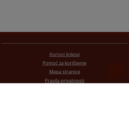
Korisni linkovi
Pomoć za korištenje
Mapa stranice
Pravila privatnosti
Redizajn web stranice je finansirala Evropska unija. Za njen sadržaj isključivo je odgovorno
Visoko sudsko i tužilačko vijeće BiH i ona ne odražava nužno stavove Evropske unije.