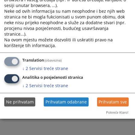
izmjena i dopuna plana JN 15.04.2026.
sesiji unutar browsera, ...).
Neke od ovih informacija su nam neophodne i bez njih web
stranica ne bi mogla fukcionisati u svom punom obimu, dok
neke nisu prijeko neophodne a služe za dodatne stvari (npr.
127
PREGLEDA
procjenu nivoa posjećenosti, budućeg usavršavanja
stranice...).
Na ovom mjestu možete dozvoliti ili uskratiti pravo na
korištenje tih informacija.
Translation
(obavezna)
↓
2
Servisi treće strane
Analitika o posjećenosti stranica
↓
2
Servisi treće strane
Ne prihvatam
Prihvatam odabrane
Prihvatam sve
Pokreće Klaro!